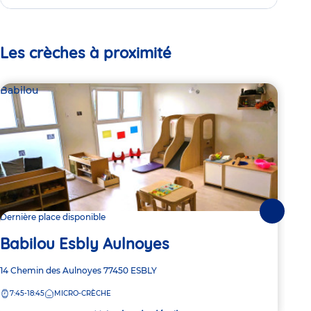
Les crèches à proximité
Babilou
Bab
Suivante
Dernière place disponible
2 pl
Babilou Esbly Aulnoyes
Ba
Adresse
14 Chemin des Aulnoyes
77450
ESBLY
Adre
Aven
de
de
7:45-18:45
MICRO-CRÈCHE
7:
la
la
crèche
crèc