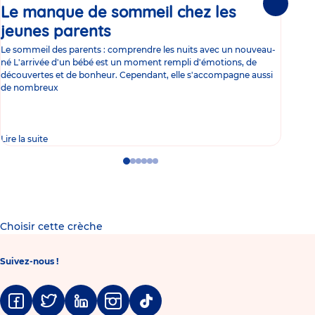
Le manque de sommeil chez les
Gr
Suivante
jeunes parents
Article
co
Le sommeil des parents : comprendre les nuits avec un nouveau-
Les 
né L'arrivée d'un bébé est un moment rempli d'émotions, de
les 
découvertes et de bonheur. Cependant, elle s'accompagne aussi
l'es
de nombreux
gast
Lire la suite
Lire 
Go
Go
Go
Go
Go
Go
to
to
to
to
to
to
slide
slide
slide
slide
slide
slide
1
2
3
4
5
6
Choisir cette crèche
Suivez-nous !
Facebook
Twitter
Linkedin
Instagram
Tiktok