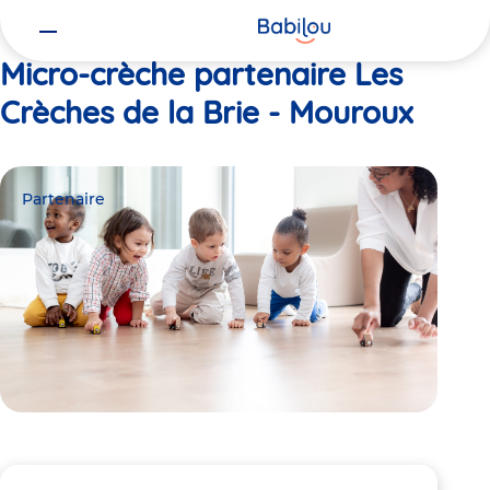
Vous
Accueil
Les Crèches de la Brie - Mouroux
êtes
ici
Micro-crèche partenaire Les
Crèches de la Brie - Mouroux
Partenaire