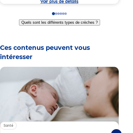
Voir plus de détails
Go
Go
Go
Go
Go
Go
to
to
to
to
to
to
Quels sont les différents types de crèches ?
slide
slide
slide
slide
slide
slide
1
2
3
4
5
6
Ces contenus peuvent vous
intéresser
Santé
Sa