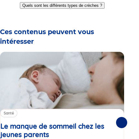
to
to
to
to
to
to
to
Quels sont les différents types de crèches ?
slide
slide
slide
slide
slide
slide
slide
1
2
3
4
5
6
7
Ces contenus peuvent vous
intéresser
Santé
Sa
Le manque de sommeil chez les
Gr
Suivante
jeunes parents
Article
co