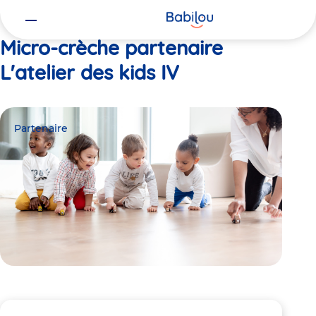
Vous
Accueil
L'atelier des kids IV
êtes
ici
Micro-crèche partenaire
L'atelier des kids IV
Partenaire