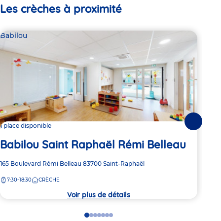
Les crèches à proximité
Babilou
Bab
Suivante
1 place disponible
Dern
Babilou Saint Raphaël Rémi Belleau
Ba
Adresse
165 Boulevard Rémi Belleau
83700
Saint-Raphaël
Adre
275 
de
de
7:30-18:30
CRÈCHE
7:
la
la
crèche
crèc
Voir plus de détails
Go
Go
Go
Go
Go
Go
Go