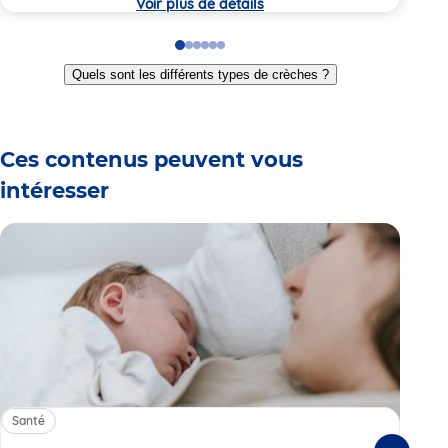
Voir plus de détails
Go
Go
Go
Go
Go
Go
to
to
to
to
to
to
Quels sont les différents types de crèches ?
slide
slide
slide
slide
slide
slide
1
2
3
4
5
6
Ces contenus peuvent vous
intéresser
Santé
Sa