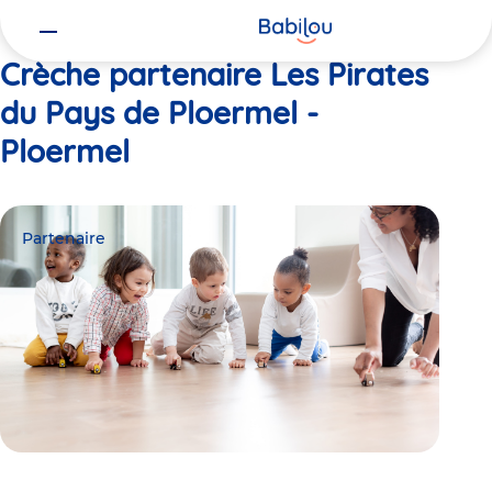
Vous
Accueil
Les Pirates du Pays de Ploermel - Ploermel
êtes
ici
Crèche partenaire Les Pirates
du Pays de Ploermel -
Ploermel
Partenaire