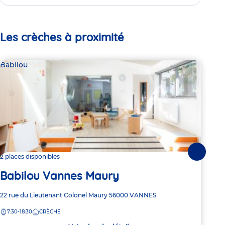
Les crèches à proximité
Babilou
Par
Le
Suivante
2 places disponibles
Ma
Babilou Vannes Maury
Adre
1 Ru
Adresse
22 rue du Lieutenant Colonel Maury
56000
VANNES
de
de
7:
la
7:30-18:30
CRÈCHE
la
crèc
crèche