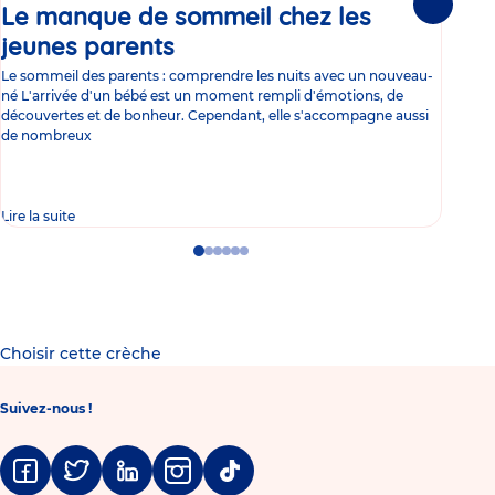
Le manque de sommeil chez les
Gr
Suivante
jeunes parents
Article
co
Le sommeil des parents : comprendre les nuits avec un nouveau-
Les 
né L'arrivée d'un bébé est un moment rempli d'émotions, de
les 
découvertes et de bonheur. Cependant, elle s'accompagne aussi
l'es
de nombreux
gast
Lire la suite
Lire 
Go
Go
Go
Go
Go
Go
to
to
to
to
to
to
slide
slide
slide
slide
slide
slide
1
2
3
4
5
6
Choisir cette crèche
Suivez-nous !
Facebook
Twitter
Linkedin
Instagram
Tiktok