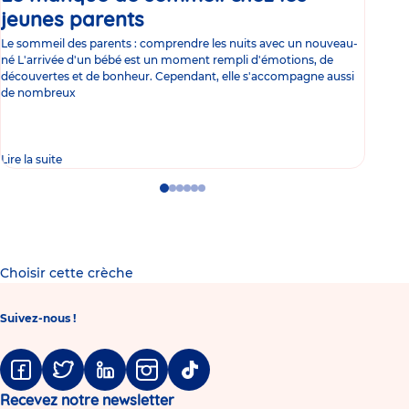
jeunes parents
Article
co
Le sommeil des parents : comprendre les nuits avec un nouveau-
Les 
né L'arrivée d'un bébé est un moment rempli d'émotions, de
les 
découvertes et de bonheur. Cependant, elle s'accompagne aussi
l'es
de nombreux
gast
Lire la suite
Lire 
Go
Go
Go
Go
Go
Go
to
to
to
to
to
to
slide
slide
slide
slide
slide
slide
1
2
3
4
5
6
Choisir cette crèche
Suivez-nous !
Facebook
Twitter
Linkedin
Instagram
Tiktok
Recevez notre newsletter