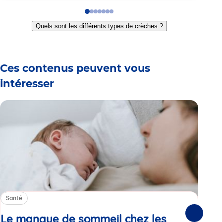
Go
Go
Go
Go
Go
Go
Go
to
to
to
to
to
to
to
Quels sont les différents types de crèches ?
slide
slide
slide
slide
slide
slide
slide
1
2
3
4
5
6
7
Ces contenus peuvent vous
intéresser
Santé
Sa
Le manque de sommeil chez les
Gr
Suivante