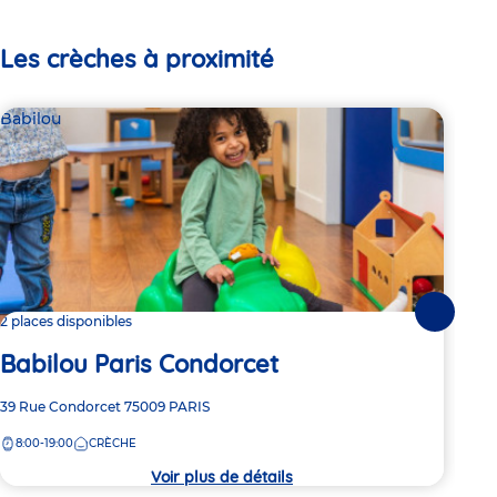
Les crèches à proximité
Babilou
Bab
Suivante
2 places disponibles
2 pl
Babilou Paris Condorcet
Ba
Adresse
39 Rue Condorcet
75009
PARIS
Adre
69 R
de
de
8:00-19:00
CRÈCHE
8:
la
la
crèche
crèc
Voir plus de détails