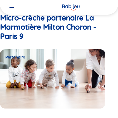
Vous
Accueil
La Marmotière Milton Choron - Paris 9
êtes
ici
Micro-crèche partenaire La
Marmotière Milton Choron -
Paris 9
Partenaire