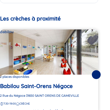
Les crèches à proximité
Babilou
Bab
Suivante
2 places disponibles
2 pl
Babilou Saint-Orens Négoce
Ba
Adresse
2 Rue du Négoce
31650
SAINT ORENS DE GAMEVILLE
Adre
45 R
de
de
7:30-19:00
CRÈCHE
7:
la
la
crèche
crèc