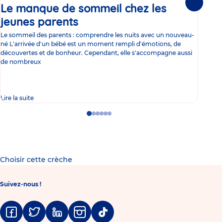
Le manque de sommeil chez les
Gr
Suivante
jeunes parents
Article
co
Le sommeil des parents : comprendre les nuits avec un nouveau-
Les 
né L'arrivée d'un bébé est un moment rempli d'émotions, de
les 
découvertes et de bonheur. Cependant, elle s'accompagne aussi
l'es
de nombreux
gast
Lire la suite
Lire 
Go
Go
Go
Go
Go
Go
to
to
to
to
to
to
slide
slide
slide
slide
slide
slide
1
2
3
4
5
6
Choisir cette crèche
Suivez-nous !
Facebook
Twitter
Linkedin
Instagram
Tiktok