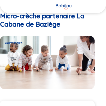
Vous
Accueil
La Cabane de Baziège
êtes
ici
Micro-crèche partenaire La
Cabane de Baziège
Partenaire