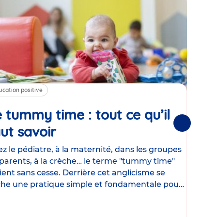
ucation positive
Alim
 tummy time : tout ce qu’il
Cha
Suivantes
ut savoir
Article
mé
con
z le pédiatre, à la maternité, dans les groupes
parents, à la crèche… le terme "tummy time"
Le la
ient sans cesse. Derrière cet anglicisme se
d’ut
he une pratique simple et fondamentale pour
temp
rapi
crée