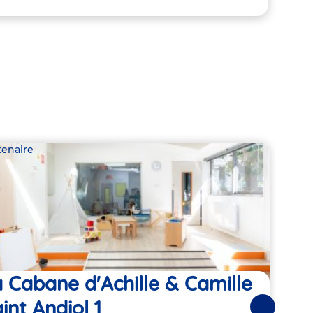
tenaire
Parte
 Cabane d'Achille & Camille
KO
int Andiol 1
Suivantes