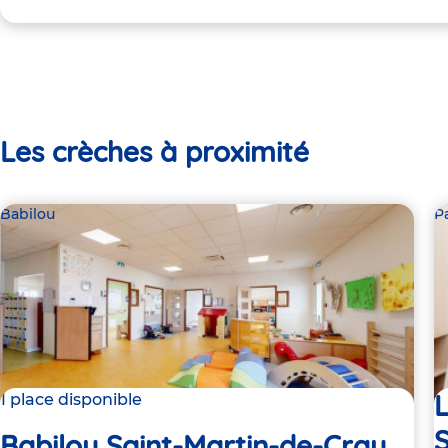
Les crèches à proximité
Babilou
P
L
1 place disponible
S
Babilou Saint-Martin-de-Crau