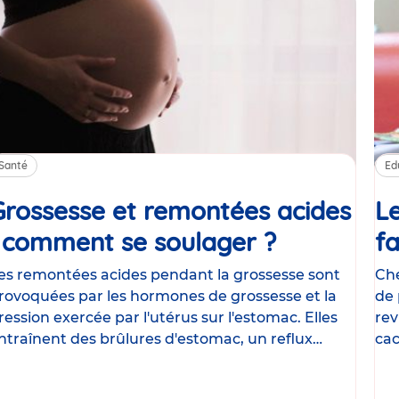
Santé
Ed
Grossesse et remontées acides
Le
: comment se soulager ?
Article
fa
es remontées acides pendant la grossesse sont
Che
rovoquées par les hormones de grossesse et la
de 
ression exercée par l'utérus sur l'estomac. Elles
rev
ntraînent des brûlures d'estomac, un reflux
cac
astrique
le