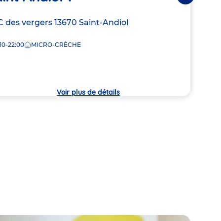
Adre
12 Pa
de
resse
 des vergers
13670
Saint-Andiol
7:00
la
crèc
30-22:00
MICRO-CRÈCHE
che
Voir plus de détails