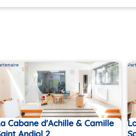
artenaire
Par
a Cabane d'Achille & Camille
La
aint Andiol 2
Sa