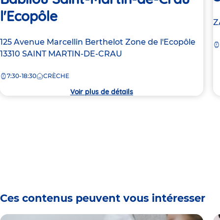
l'Ecopôle
A
Z
d
Adresse
125 Avenue Marcellin Berthelot
Zone de l'Ecopôle
la
de
13310
SAINT MARTIN-DE-CRAU
c
la
7:30-18:30
CRÈCHE
crèche
Voir plus de détails
Ces contenus peuvent vous intéresser