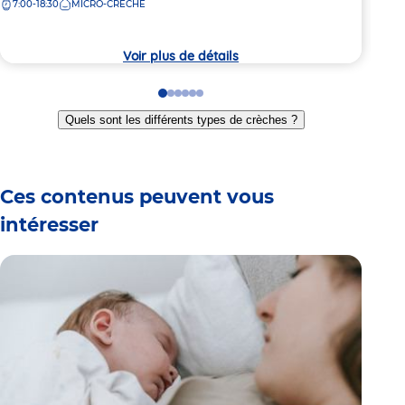
7:00-18:30
MICRO-CRÈCHE
la
de
crèche
7:
la
crèc
Voir plus de détails
Go
Go
Go
Go
Go
Go
to
to
to
to
to
to
Quels sont les différents types de crèches ?
slide
slide
slide
slide
slide
slide
1
2
3
4
5
6
Ces contenus peuvent vous
intéresser