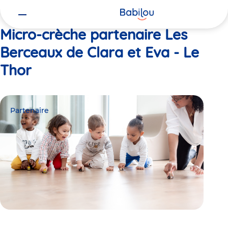
Vous
Accueil
Les Berceaux de Clara et Eva - Le Thor
êtes
ici
Micro-crèche partenaire Les
Berceaux de Clara et Eva - Le
Thor
Partenaire