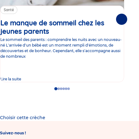
Santé
Sa
Le manque de sommeil chez les
Gr
Suivante
jeunes parents
Article
co
Le sommeil des parents : comprendre les nuits avec un nouveau-
Les 
né L'arrivée d'un bébé est un moment rempli d'émotions, de
les 
découvertes et de bonheur. Cependant, elle s'accompagne aussi
l'es
de nombreux
gast
Lire la suite
Lire 
Go
Go
Go
Go
Go
Go
to
to
to
to
to
to
slide
slide
slide
slide
slide
slide
1
2
3
4
5
6
Choisir cette crèche
Suivez-nous !