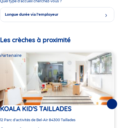
Quel type d'accueil cherchez-vous ?
Longue durée via l'employeur
Les crèches à proximité
Partenaire
Par
Suivante
KOALA KID'S TAILLADES
Mi
Mo
Adresse
12 Parc d'activités de Bel-Air
84300
Taillades
de
Adre
85 R