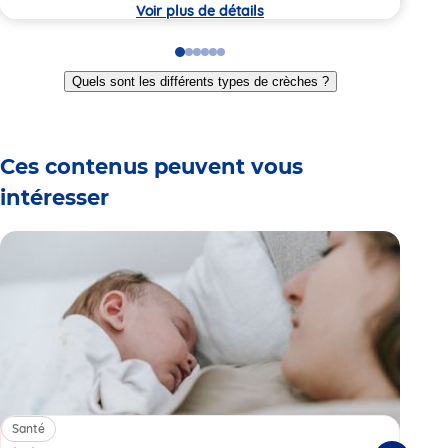
crèche
crèc
Voir plus de détails
Go
Go
Go
Go
Go
Go
to
to
to
to
to
to
Quels sont les différents types de crèches ?
slide
slide
slide
slide
slide
slide
1
2
3
4
5
6
Ces contenus peuvent vous
intéresser
Santé
Sa