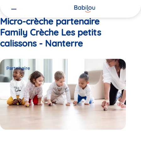
Vous
Accueil
Family Crèche Les petits calissons - Nanterre
êtes
ici
Micro-crèche partenaire
Family Crèche Les petits
calissons - Nanterre
Partenaire