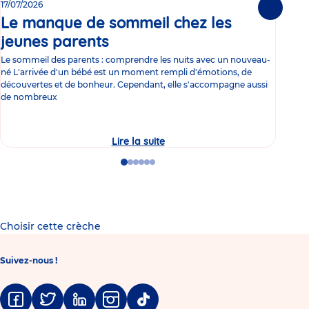
17/07/2026
15/0
Suivante
Le manque de sommeil chez les
Gr
jeunes parents
Article
co
Le sommeil des parents : comprendre les nuits avec un nouveau-
Les 
né L'arrivée d'un bébé est un moment rempli d'émotions, de
les 
découvertes et de bonheur. Cependant, elle s'accompagne aussi
l'es
de nombreux
gast
Lire la suite
Le
manque
de
Go
Go
Go
Go
Go
Go
sommeil
to
to
to
to
to
to
chez
slide
slide
slide
slide
slide
slide
les
1
2
3
4
5
6
jeunes
parents
Choisir cette crèche
Suivez-nous !
Facebook
Twitter
Linkedin
Instagram
Tiktok