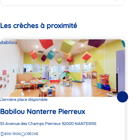
Les crèches à proximité
Babilou
Bab
Suivante
Dernière place disponible
Dern
Babilou Nanterre Pierreux
Ba
Adresse
55 Avenue des Champs Pierreux
92000
NANTERRE
Adre
45 B
de
de
8:00-19:00
CRÈCHE
8:
la
la