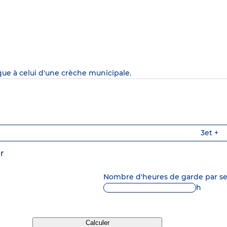
que à celui d'une crèche municipale.
3
et +
r
Nombre d'heures de garde par 
h
Calculer