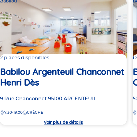
Babilou
B
2 places disponibles
D
Babilou Argenteuil Chanconnet
B
Henri Dès
Adresse
9 Rue Chanconnet
95100
ARGENTEUIL
A
5
de
d
7:30-19:00
CRÈCHE
la
la
crèche
c
Voir plus de détails