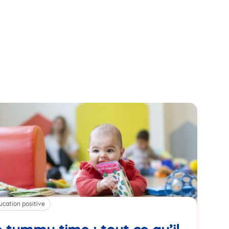
ucation positive
Alim