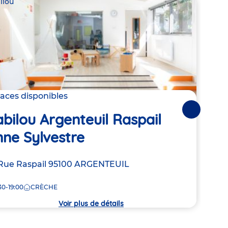
ilou
Babil
laces disponibles
2 pla
Suivantes
bilou Argenteuil Raspail
Bab
ne Sylvestre
Ch
resse
Rue Raspail
95100
ARGENTEUIL
Adre
30 R
de
30-19:00
CRÈCHE
8:00
la
che
crèc
Voir plus de détails