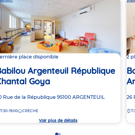
abilou
Bab
ernière place disponible
2 p
abilou Argenteuil République
Ba
Chantal Goya
An
dresse
0 Rue de la République
95100
ARGENTEUIL
Ad
26 
e
de
7:30-19:00
CRÈCHE
7:
la
rèche
crè
Voir plus de détails