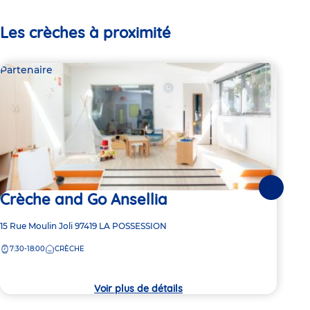
Les crèches à proximité
Partenaire
Par
Suivante
Crèche and Go Ansellia
Cr
Adresse
15 Rue Moulin Joli
97419
LA POSSESSION
Adre
7 Im
de
de
7:30-18:00
CRÈCHE
7:
la
la
crèche
crèc
Voir plus de détails