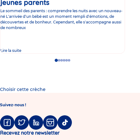
jeunes parents
Article
co
Le sommeil des parents : comprendre les nuits avec un nouveau-
Les 
né L'arrivée d'un bébé est un moment rempli d'émotions, de
les 
découvertes et de bonheur. Cependant, elle s'accompagne aussi
l'es
de nombreux
gast
Lire la suite
Lire 
Go
Go
Go
Go
Go
Go
to
to
to
to
to
to
slide
slide
slide
slide
slide
slide
1
2
3
4
5
6
Choisir cette crèche
Suivez-nous !
Facebook
Twitter
Linkedin
Instagram
Tiktok
Recevez notre newsletter