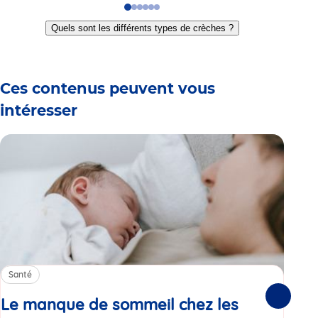
Go
Go
Go
Go
Go
Go
to
to
to
to
to
to
Quels sont les différents types de crèches ?
slide
slide
slide
slide
slide
slide
1
2
3
4
5
6
Ces contenus peuvent vous
intéresser
Santé
Sa
Le manque de sommeil chez les
Gr
Suivante