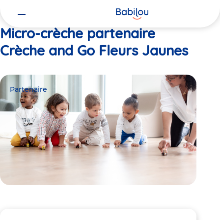
Vous
Accueil
Crèche and Go Fleurs Jaunes
êtes
ici
Micro-crèche partenaire
Crèche and Go Fleurs Jaunes
Partenaire