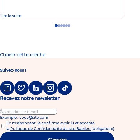
Lire la suite
Lire 
Go
Go
Go
Go
Go
Go
to
to
to
to
to
to
slide
slide
slide
slide
slide
slide
1
2
3
4
5
6
Choisir cette crèche
Suivez-nous !
Facebook
Twitter
Linkedin
Instagram
Tiktok
Recevez notre newsletter
Exemple : vous@site.com
En m'abonnant, je confirme avoir lu et accepté
la
Politique de Confidentialité du site Babilou
(obligatoire)