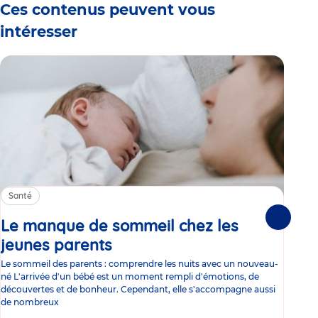
Ces contenus peuvent vous
intéresser
Santé
Sa
Le manque de sommeil chez les
Gr
Suivante
jeunes parents
Article
co
Le sommeil des parents : comprendre les nuits avec un nouveau-
Les 
né L'arrivée d'un bébé est un moment rempli d'émotions, de
les 
découvertes et de bonheur. Cependant, elle s'accompagne aussi
l'es
de nombreux
gast