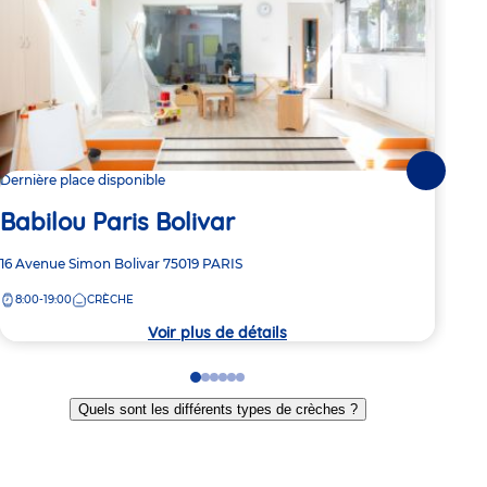
Suivante
Dernière place disponible
2 pl
Babilou Paris Bolivar
Ba
Adresse
16 Avenue Simon Bolivar
75019
PARIS
Adre
173 
de
de
8:00-19:00
CRÈCHE
8:
la
la
crèche
crèc
Voir plus de détails
Go
Go
Go
Go
Go
Go
to
to
to
to
to
to
Quels sont les différents types de crèches ?
slide
slide
slide
slide
slide
slide
1
2
3
4
5
6