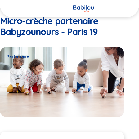
Vous
Accueil
Babyzounours - Paris 19
êtes
ici
Micro-crèche partenaire
Babyzounours - Paris 19
Partenaire