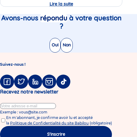
Lire la suite
Le
métier
de
Avons-nous
répondu
à votre question
directeur
en
?
crèche
Oui
Non
Suivez-nous !
Facebook
Twitter
Linkedin
Instagram
Tiktok
Recevez notre newsletter
Exemple : vous@site.com
En m'abonnant, je confirme avoir lu et accepté
la
Politique de Confidentialité du site Babilou
(obligatoire)
S'inscrire