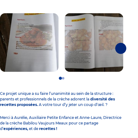
Suivante
Go
Go
to
to
slide
slide
Ce projet unique a su faire l’unanimité au sein de la structure :
1
2
parents et professionnels de la crèche adorent la
diversité des
recettes proposées.
A votre tour d’y jeter un coup d’œil. ?
Merci à Aurélie, Auxiliaire Petite Enfance et Anne-Laure, Directrice
de la
crèche Babilou Vaujours Meaux
pour ce partage
d’
expériences,
et de
recettes !