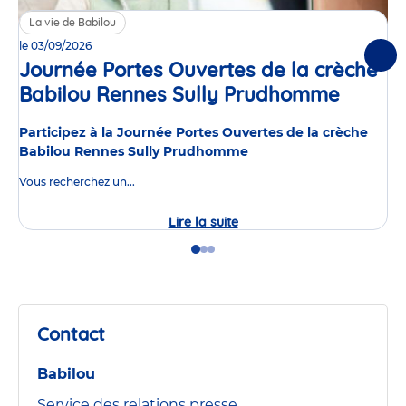
La vie de Babilou
le 03/09/2026
Suiv
Journée Portes Ouvertes de la crèche
Babilou Rennes Sully Prudhomme
Événe
Participez à la Journée Portes Ouvertes de la crèche
Babilou Rennes Sully Prudhomme
Vous recherchez un...
Lire la suite
Journée
Portes
Ouvertes
Go
Go
Go
de
to
to
to
la
slide
slide
slide
crèche
1
2
3
Babilou
Rennes
Contact
Sully
Prudhomme
Babilou
Service des relations presse