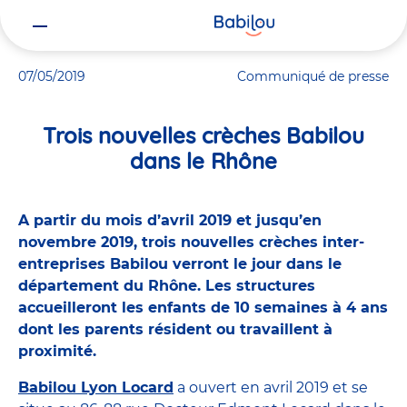
Vous
Accueil
Actualités
Trois nouvelles crèches Babilou dans le Rhôn
êtes
ici
07/05/2019
Communiqué de presse
Trois nouvelles crèches Babilou
dans le Rhône
A partir du mois d’avril 2019 et jusqu’en
novembre 2019, trois nouvelles crèches inter-
entreprises Babilou verront le jour dans le
département du Rhône. Les structures
accueilleront les enfants de 10 semaines à 4 ans
dont les parents résident ou travaillent à
proximité.
Babilou Lyon Locard
a ouvert en avril 2019 et se