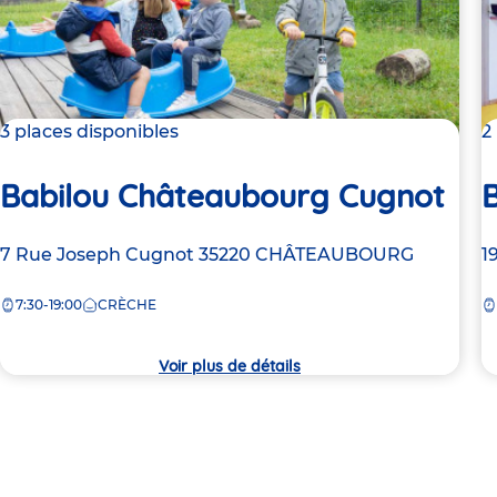
3 places disponibles
2
Babilou Châteaubourg Cugnot
Adresse
7 Rue Joseph Cugnot
35220
CHÂTEAUBOURG
A
1
de
d
7:30-19:00
CRÈCHE
la
la
crèche
c
Voir plus de détails