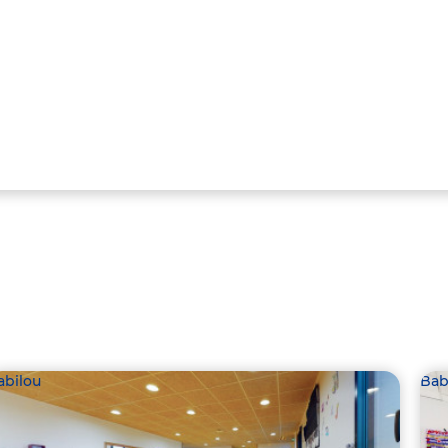
abilou
Bab