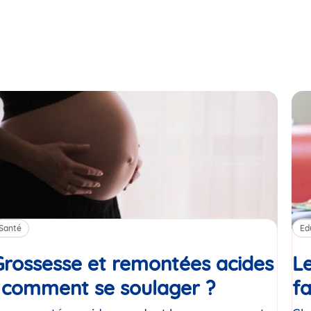
Santé
Ed
Grossesse et remontées acides
Le
: comment se soulager ?
Article
fa