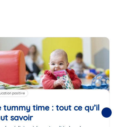
ucation positive
Alim
 tummy time : tout ce qu’il
Cha
Suivantes
ut savoir
Article
mé