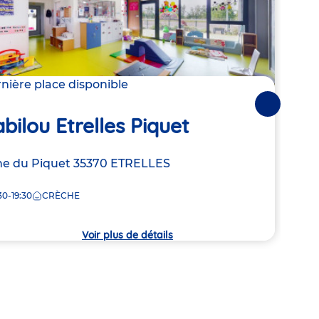
nière place disponible
Derni
Suivantes
bilou Etrelles Piquet
Bab
resse
e du Piquet
35370
ETRELLES
Adre
2 pla
de
30-19:30
CRÈCHE
7:30
la
che
crèc
Voir plus de détails