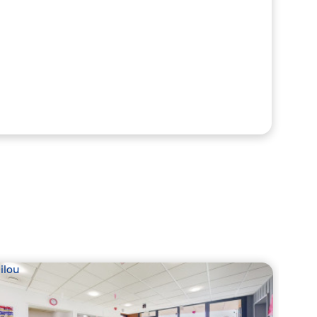
ilou
Babil