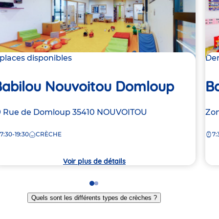
 places disponibles
Der
Babilou Nouvoitou Domloup
Ba
dresse
9 Rue de Domloup
35410
NOUVOITOU
Ad
Zon
e
de
7:30-19:30
CRÈCHE
7:
la
rèche
crè
Voir plus de détails
Go
Go
to
to
Quels sont les différents types de crèches ?
slide
slide
1
2