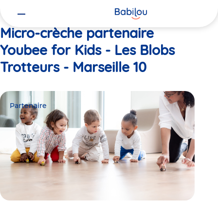
Vous
Accueil
Youbee for Kids - Les Blobs Trotteurs - Marseille 10
êtes
ici
Micro-crèche partenaire
Youbee for Kids - Les Blobs
Trotteurs - Marseille 10
Partenaire