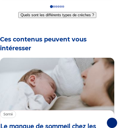
Go
Go
Go
Go
Go
Go
to
to
to
to
to
to
Quels sont les différents types de crèches ?
slide
slide
slide
slide
slide
slide
1
2
3
4
5
6
Ces contenus peuvent vous
intéresser
Santé
Sa
Le manque de sommeil chez les
Gr
Suivante