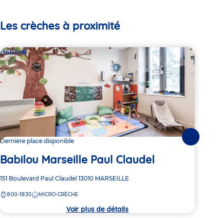
Les crèches à proximité
Babilou
Bab
Suivante
Dernière place disponible
Dern
Babilou Marseille Paul Claudel
Ba
Adresse
151 Boulevard Paul Claudel
13010
MARSEILLE
Adre
20 A
de
de
8:00-18:30
MICRO-CRÈCHE
8:
la
la
crèche
crèc
Voir plus de détails