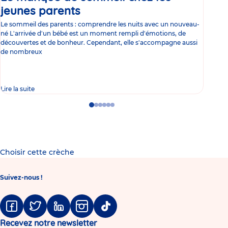
jeunes parents
Article
co
Le sommeil des parents : comprendre les nuits avec un nouveau-
Les 
né L'arrivée d'un bébé est un moment rempli d'émotions, de
les 
découvertes et de bonheur. Cependant, elle s'accompagne aussi
l'es
de nombreux
gast
Lire la suite
Lire 
Go
Go
Go
Go
Go
Go
to
to
to
to
to
to
slide
slide
slide
slide
slide
slide
1
2
3
4
5
6
Choisir cette crèche
Suivez-nous !
Facebook
Twitter
Linkedin
Instagram
Tiktok
Recevez notre newsletter