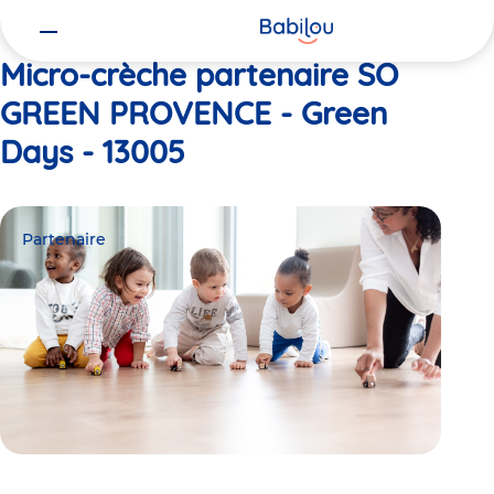
Vous
Accueil
SO GREEN PROVENCE - Green Days - 13005
êtes
ici
Micro-crèche partenaire SO
GREEN PROVENCE - Green
Days - 13005
Partenaire