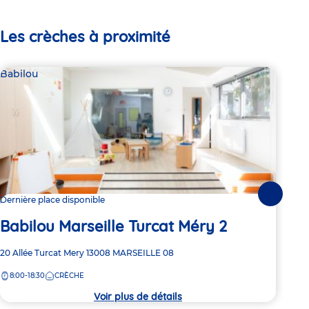
Les crèches à proximité
Babilou
Bab
Suivante
Dernière place disponible
Dern
Babilou Marseille Turcat Méry 2
Ba
Adresse
20 Allée Turcat Mery
13008
MARSEILLE 08
Adre
3 Ru
de
de
8:00-18:30
CRÈCHE
7:
la
la
crèche
crèc
Voir plus de détails