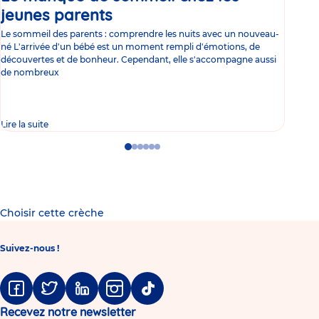
jeunes parents
Article
co
Le sommeil des parents : comprendre les nuits avec un nouveau-
Les 
né L'arrivée d'un bébé est un moment rempli d'émotions, de
les 
découvertes et de bonheur. Cependant, elle s'accompagne aussi
l'es
de nombreux
gast
Lire la suite
Lire 
Go
Go
Go
Go
Go
Go
to
to
to
to
to
to
slide
slide
slide
slide
slide
slide
1
2
3
4
5
6
Choisir cette crèche
Suivez-nous !
Facebook
Twitter
Linkedin
Instagram
Tiktok
Recevez notre newsletter