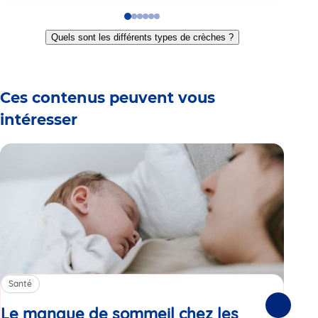
Go
Go
Go
Go
Go
Go
to
to
to
to
to
to
Quels sont les différents types de crèches ?
slide
slide
slide
slide
slide
slide
1
2
3
4
5
6
Ces contenus peuvent vous
intéresser
Santé
Sa
Le manque de sommeil chez les
Gr
Suivante