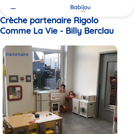
Vous
Accueil
Rigolo Comme La Vie - Billy Berclau
êtes
ici
Crèche partenaire Rigolo
Comme La Vie - Billy Berclau
Partenaire