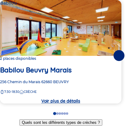
Babilou
Bab
Suivante
2 places disponibles
2 pl
Babilou Beuvry Marais
Ba
Adresse
256 Chemin du Marais
62660
BEUVRY
Adre
Aven
de
de
7:30-18:30
CRÈCHE
7:
la
la
crèche
crèc
Voir plus de détails
Go
Go
Go
Go
Go
Go
to
to
to
to
to
to
Quels sont les différents types de crèches ?
slide
slide
slide
slide
slide
slide
1
2
3
4
5
6