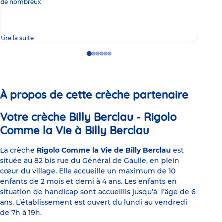
de nombreux
gast
Lire la suite
Lire 
Go
Go
Go
Go
Go
Go
to
to
to
to
to
to
slide
slide
slide
slide
slide
slide
1
2
3
4
5
6
À propos de cette crèche partenaire
Votre crèche Billy Berclau - Rigolo
Comme la Vie à Billy Berclau
La crèche
Rigolo Comme la Vie de Billy Berclau
est
située au 82 bis rue du Général de Gaulle, en plein
cœur du village. Elle accueille un maximum de 10
enfants de 2 mois et demi à 4 ans. Les enfants en
situation de handicap sont accueillis jusqu’à l’âge de 6
ans. L’établissement est ouvert du lundi au vendredi
de 7h à 19h.