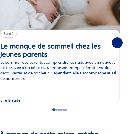
Santé
Sa
Le manque de sommeil chez les
Gr
Suivante
jeunes parents
Article
co
Le sommeil des parents : comprendre les nuits avec un nouveau-
Les 
né L'arrivée d'un bébé est un moment rempli d'émotions, de
les 
découvertes et de bonheur. Cependant, elle s'accompagne aussi
l'es
de nombreux
gast
Lire la suite
Lire 
Go
Go
Go
Go
Go
Go
to
to
to
to
to
to
slide
slide
slide
slide
slide
slide
1
2
3
4
5
6