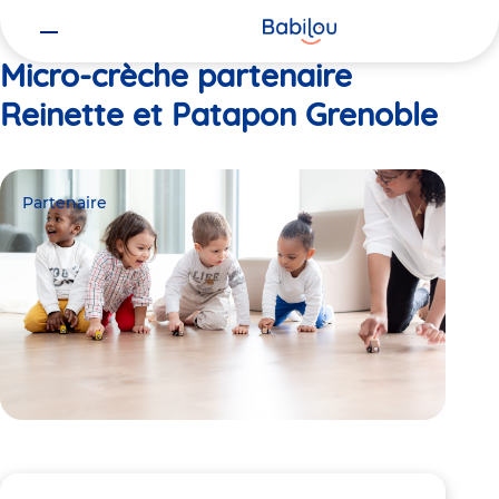
Vous
Accueil
Reinette et Patapon Grenoble
êtes
ici
Micro-crèche partenaire
Reinette et Patapon Grenoble
Partenaire