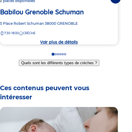
Le
Suivante
2 places disponibles
Babilou Grenoble Schuman
Adre
72 C
de
Adresse
5 Place Robert Schuman
38000
GRENOBLE
8:
la
de
crèc
7:30-18:30
CRÈCHE
la
crèche
Voir plus de détails
Go
Go
Go
Go
Go
Go
to
to
to
to
to
to
Quels sont les différents types de crèches ?
slide
slide
slide
slide
slide
slide
1
2
3
4
5
6
Ces contenus peuvent vous
intéresser