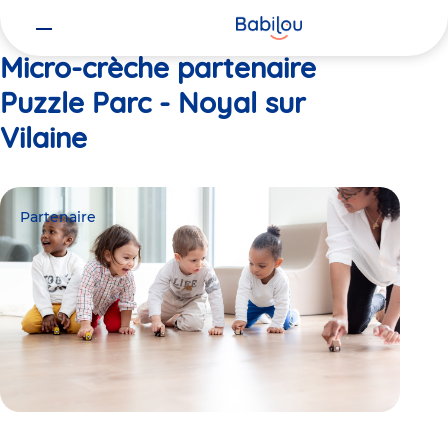
Vous
Accueil
Puzzle Parc - Noyal sur Vilaine
êtes
ici
Micro-crèche partenaire
Puzzle Parc - Noyal sur
Vilaine
Partenaire