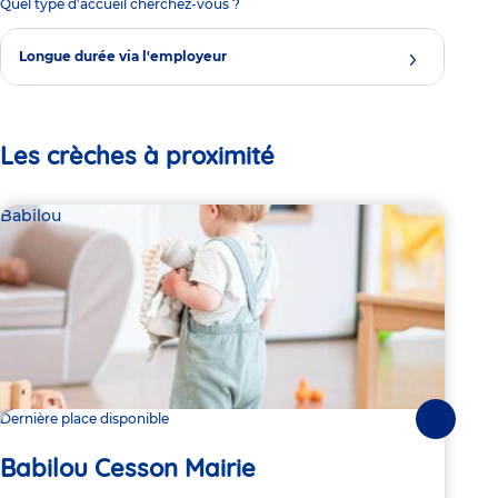
Quel type d'accueil cherchez-vous ?
Longue durée via l'employeur
Les crèches à proximité
Babilou
Bab
Dernière place disponible
Dern
Suivante
Babilou Cesson Mairie
Ba