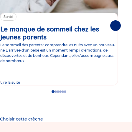
Santé
Sa
Le manque de sommeil chez les
Gr
Suivante
jeunes parents
Article
co
Le sommeil des parents : comprendre les nuits avec un nouveau-
Les 
né L'arrivée d'un bébé est un moment rempli d'émotions, de
les 
découvertes et de bonheur. Cependant, elle s'accompagne aussi
l'es
de nombreux
gast
Lire la suite
Lire 
Go
Go
Go
Go
Go
Go
to
to
to
to
to
to
slide
slide
slide
slide
slide
slide
1
2
3
4
5
6
Choisir cette crèche