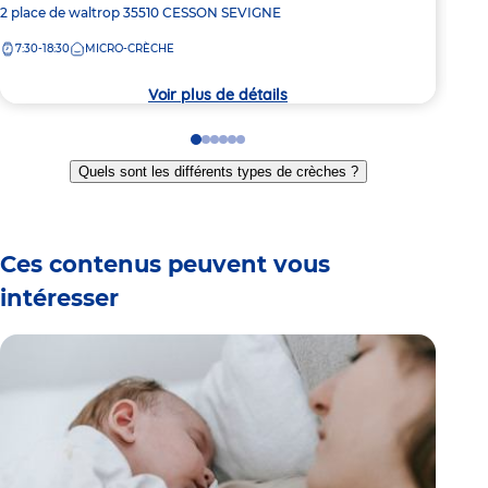
Adresse
2 place de waltrop
35510
CESSON SEVIGNE
Adre
1 Ru
de
de
7:30-18:30
MICRO-CRÈCHE
7:
la
la
crèche
crèc
Voir plus de détails
Go
Go
Go
Go
Go
Go
to
to
to
to
to
to
Quels sont les différents types de crèches ?
slide
slide
slide
slide
slide
slide
1
2
3
4
5
6
Ces contenus peuvent vous
intéresser