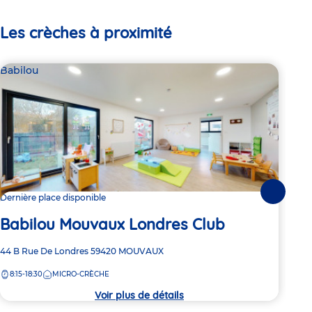
Les crèches à proximité
Babilou
Bab
Suivante
Dernière place disponible
Dern
Babilou Mouvaux Londres Club
Ba
Adresse
44 B Rue De Londres
59420
MOUVAUX
Adre
44 R
de
de
8:15-18:30
MICRO-CRÈCHE
8:
la
la
crèche
crèc
Voir plus de détails