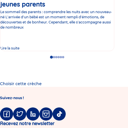
jeunes parents
Article
co
Le sommeil des parents : comprendre les nuits avec un nouveau-
Les 
né L'arrivée d'un bébé est un moment rempli d'émotions, de
les 
découvertes et de bonheur. Cependant, elle s'accompagne aussi
l'es
de nombreux
gast
Lire la suite
Lire 
Go
Go
Go
Go
Go
Go
to
to
to
to
to
to
slide
slide
slide
slide
slide
slide
1
2
3
4
5
6
Choisir cette crèche
Suivez-nous !
Facebook
Twitter
Linkedin
Instagram
Tiktok
Recevez notre newsletter