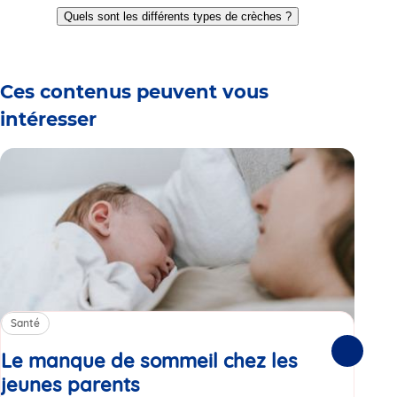
to
to
to
to
to
to
Quels sont les différents types de crèches ?
slide
slide
slide
slide
slide
slide
1
2
3
4
5
6
Ces contenus peuvent vous
intéresser
Santé
Sa
Le manque de sommeil chez les
Gr
Suivante
jeunes parents
Article
co