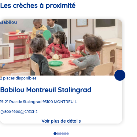
Les crèches à proximité
Babilou
Bab
Suivante
2 places disponibles
2 pl
Babilou Montreuil Stalingrad
Ba
Adresse
19-21 Rue de Stalingrad
93100
MONTREUIL
Adre
10 R
de
de
8:00-19:00
CRÈCHE
8:
la
la
crèche
crèc
Voir plus de détails
Go
Go
Go
Go
Go
Go