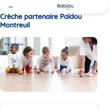
Vous
Accueil
Païdou Montreuil
êtes
ici
Crèche partenaire Païdou
Montreuil
Partenaire