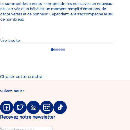
Le sommeil des parents : comprendre les nuits avec un nouveau-
Les 
né L'arrivée d'un bébé est un moment rempli d'émotions, de
les 
découvertes et de bonheur. Cependant, elle s'accompagne aussi
l'es
de nombreux
gast
Lire la suite
Lire 
Go
Go
Go
Go
Go
Go
to
to
to
to
to
to
slide
slide
slide
slide
slide
slide
1
2
3
4
5
6
Choisir cette crèche
Suivez-nous !
Facebook
Twitter
Linkedin
Instagram
Tiktok
Recevez notre newsletter