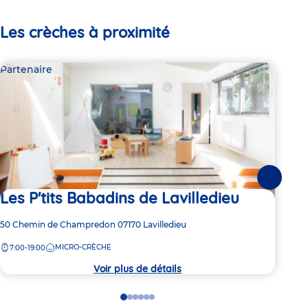
Les crèches à proximité
Partenaire
Par
Suivante
Les P'tits Babadins de Lavilledieu
Le
Adresse
50 Chemin de Champredon
07170
Lavilledieu
Adre
72A 
de
de
MICRO-CRÈCHE
7:
7:00-19:00
la
la
crèche
crèc
Voir plus de détails
Go
Go
Go
Go
Go
Go