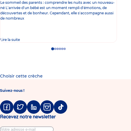
Le sommeil des parents : comprendre les nuits avec un nouveau-
Les 
né L'arrivée d'un bébé est un moment rempli d'émotions, de
les 
découvertes et de bonheur. Cependant, elle s'accompagne aussi
l'es
de nombreux
gast
Lire la suite
Lire 
Go
Go
Go
Go
Go
Go
to
to
to
to
to
to
slide
slide
slide
slide
slide
slide
1
2
3
4
5
6
Choisir cette crèche
Suivez-nous !
Facebook
Twitter
Linkedin
Instagram
Tiktok
Recevez notre newsletter