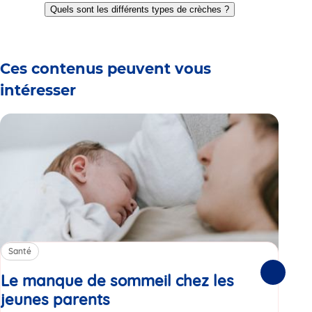
to
to
to
to
to
to
Quels sont les différents types de crèches ?
slide
slide
slide
slide
slide
slide
1
2
3
4
5
6
Ces contenus peuvent vous
intéresser
Santé
Sa
Le manque de sommeil chez les
Gr
Suivante
jeunes parents
Article
co