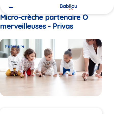
Vous
Accueil
O merveilleuses - Privas
êtes
ici
Micro-crèche partenaire O
merveilleuses - Privas
Partenaire