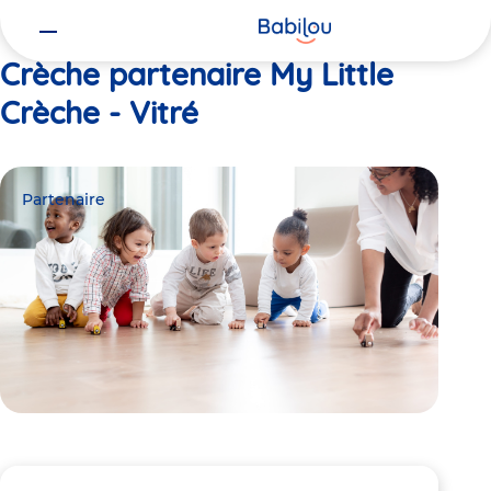
Vous
Accueil
My Little Crèche - Vitré
êtes
ici
Crèche partenaire My Little
Crèche - Vitré
Partenaire