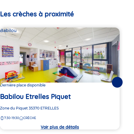
Les crèches à proximité
Babilou
Bab
Suivante
Dernière place disponible
3 pl
Babilou Etrelles Piquet
Ba
Adresse
Zone du Piquet
35370
ETRELLES
Adre
7 Ru
de
de
7:30-19:30
CRÈCHE
7:
la
la
crèche
crèc
Voir plus de détails