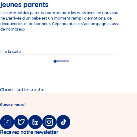
jeunes parents
Article
co
Le sommeil des parents : comprendre les nuits avec un nouveau-
Les 
né L'arrivée d'un bébé est un moment rempli d'émotions, de
les 
découvertes et de bonheur. Cependant, elle s'accompagne aussi
l'es
de nombreux
gast
Lire la suite
Lire 
Go
Go
Go
Go
Go
Go
to
to
to
to
to
to
slide
slide
slide
slide
slide
slide
1
2
3
4
5
6
Choisir cette crèche
Suivez-nous !
Facebook
Twitter
Linkedin
Instagram
Tiktok
Recevez notre newsletter