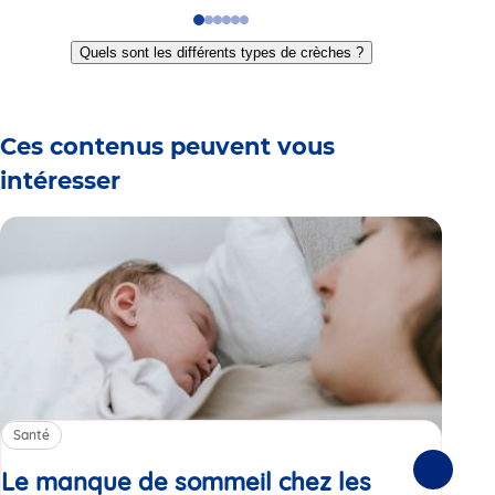
Go
Go
Go
Go
Go
Go
to
to
to
to
to
to
Quels sont les différents types de crèches ?
slide
slide
slide
slide
slide
slide
1
2
3
4
5
6
Ces contenus peuvent vous
intéresser
Santé
Sa
Le manque de sommeil chez les
Gr
Suivante