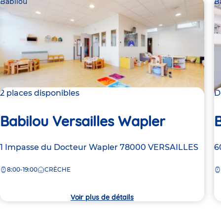
Babilou
B
2 places disponibles
D
Babilou Versailles Wapler
B
Adresse
1 Impasse du Docteur Wapler
78000
VERSAILLES
A
6
de
d
8:00-19:00
CRÈCHE
la
la
crèche
c
Voir plus de détails