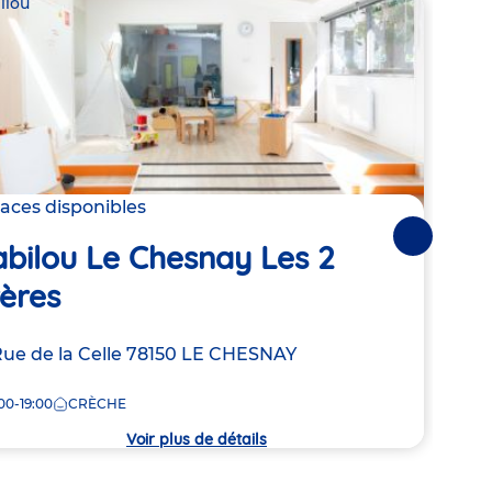
ilou
Babil
laces disponibles
Derni
Suivantes
bilou Le Chesnay Les 2
Bab
ères
Adre
9 Ru
resse
Rue de la Celle
78150
LE CHESNAY
de
8:30
la
00-19:00
CRÈCHE
crèc
che
Voir plus de détails