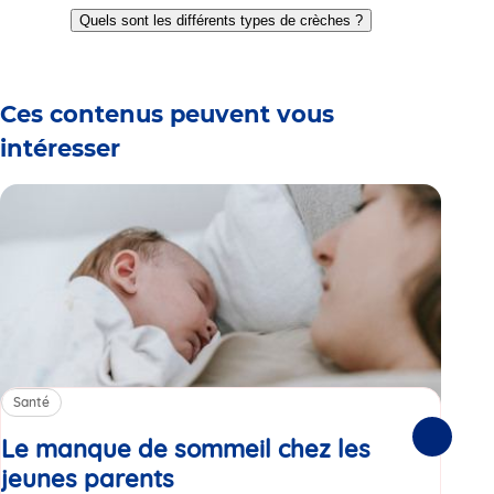
to
to
to
to
to
to
Quels sont les différents types de crèches ?
slide
slide
slide
slide
slide
slide
1
2
3
4
5
6
Ces contenus peuvent vous
intéresser
Santé
Sa
Le manque de sommeil chez les
Gr
Suivante
jeunes parents
Article
co