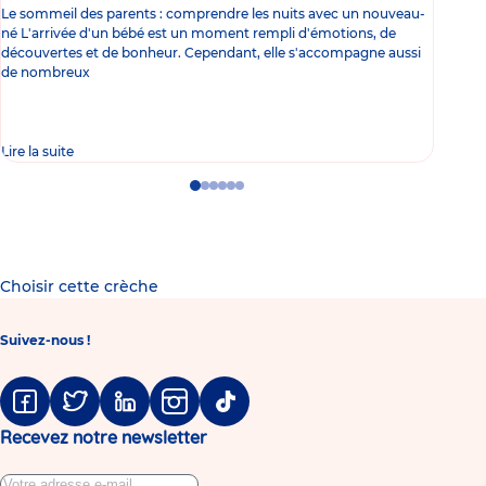
Le sommeil des parents : comprendre les nuits avec un nouveau-
Les 
né L'arrivée d'un bébé est un moment rempli d'émotions, de
les 
découvertes et de bonheur. Cependant, elle s'accompagne aussi
l'es
de nombreux
gast
Lire la suite
Lire 
Go
Go
Go
Go
Go
Go
to
to
to
to
to
to
slide
slide
slide
slide
slide
slide
1
2
3
4
5
6
Choisir cette crèche
Suivez-nous !
Facebook
Twitter
Linkedin
Instagram
Tiktok
Recevez notre newsletter