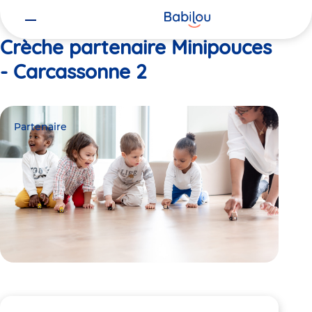
Vous
Accueil
Minipouces - Carcassonne 2
êtes
ici
Crèche partenaire Minipouces
- Carcassonne 2
Partenaire