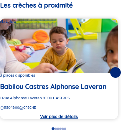
Les crèches à proximité
Babilou
Bab
Suivante
3 places disponibles
Dern
Babilou Castres Alphonse Laveran
Ba
Adresse
1 Rue Alphonse Laveran
81100
CASTRES
Adre
Rue 
de
de
5:30-19:00
CRÈCHE
7:
la
la
crèche
crèc
Voir plus de détails
Go
Go
Go
Go
Go
Go