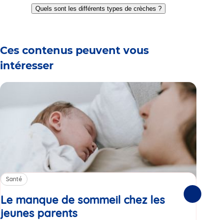
to
to
to
to
to
to
Quels sont les différents types de crèches ?
slide
slide
slide
slide
slide
slide
1
2
3
4
5
6
Ces contenus peuvent vous
intéresser
Santé
Sa
Le manque de sommeil chez les
Gr
Suivante
jeunes parents
Article
co