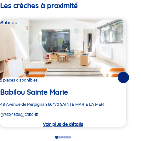
Les crèches à proximité
Babilou
Bab
Suivante
2 places disponibles
Dern
Babilou Sainte Marie
Ba
Adresse
48 Avenue de Perpignan
66470
SAINTE MARIE LA MER
Adre
Rue 
de
de
7:30-18:30
CRÈCHE
7:
la
la
crèche
crèc
Voir plus de détails
Go
Go
Go
Go
Go
Go