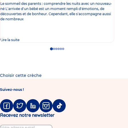
Le sommeil des parents : comprendre les nuits avec un nouveau-
Les 
né L'arrivée d'un bébé est un moment rempli d'émotions, de
les 
découvertes et de bonheur. Cependant, elle s'accompagne aussi
l'es
de nombreux
gast
Lire la suite
Lire 
Go
Go
Go
Go
Go
Go
to
to
to
to
to
to
slide
slide
slide
slide
slide
slide
1
2
3
4
5
6
Choisir cette crèche
Suivez-nous !
Facebook
Twitter
Linkedin
Instagram
Tiktok
Recevez notre newsletter