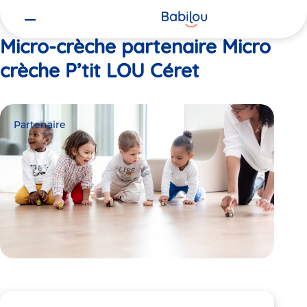
Vous
Accueil
Micro crèche P’tit LOU Céret
êtes
ici
Micro-crèche partenaire Micro
crèche P’tit LOU Céret
Partenaire