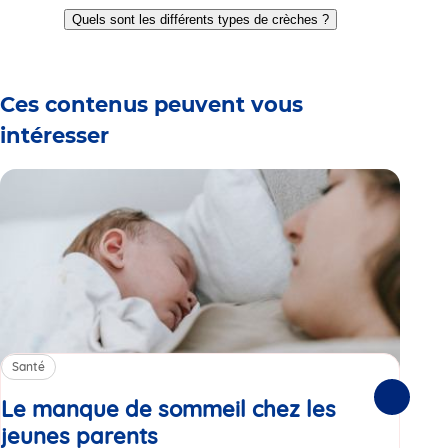
to
to
to
to
to
to
Quels sont les différents types de crèches ?
slide
slide
slide
slide
slide
slide
1
2
3
4
5
6
Ces contenus peuvent vous
intéresser
Santé
Sa
Le manque de sommeil chez les
Gr
Suivante
jeunes parents
Article
co