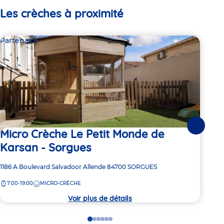
Les crèches à proximité
Partenaire
Par
Suivante
Micro Crèche Le Petit Monde de
Mi
Karsan - Sorgues
So
Adresse
1186 A Boulevard Salvadoor Allende
84700
SORGUES
Adre
2503
de
de
7:00-19:00
MICRO-CRÈCHE
7:
la
la
crèche
crèc
Voir plus de détails
Go
Go
Go
Go
Go
Go