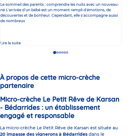
Le sommeil des parents : comprendre les nuits avec un nouveau-
Les 
né L'arrivée d'un bébé est un moment rempli d'émotions, de
les 
découvertes et de bonheur. Cependant, elle s'accompagne aussi
l'es
de nombreux
gast
Lire la suite
Lire 
Go
Go
Go
Go
Go
Go
to
to
to
to
to
to
slide
slide
slide
slide
slide
slide
1
2
3
4
5
6
À propos de cette micro-crèche
partenaire
Micro-crèche Le Petit Rêve de Karsan
- Bédarrides : un établissement
engagé et responsable
La micro-crèche Le Petit Rêve de Karsan est située au
20 impasse des vignerons à Bédarrides
dans le