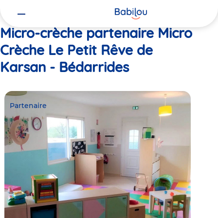
Vous
Accueil
Micro Crèche Le Petit Rêve de Karsan - Bédarrides
êtes
ici
Micro-crèche partenaire Micro
Crèche Le Petit Rêve de
Karsan - Bédarrides
Partenaire