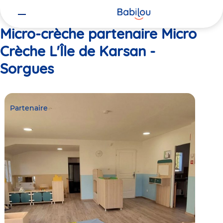
Vous
Accueil
Micro Crèche L'Île de Karsan - Sorgues
êtes
ici
Micro-crèche partenaire Micro
Crèche L'Île de Karsan -
Sorgues
Partenaire