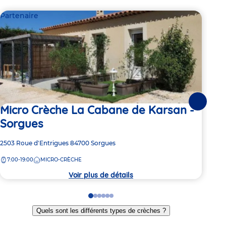
Partenaire
Par
Suivante
Micro Crèche La Cabane de Karsan -
Mi
Sorgues
Ka
Adresse
2503 Roue d'Entrigues
84700
Sorgues
Adre
1186
de
de
7:00-19:00
MICRO-CRÈCHE
7:
la
la
crèche
crèc
Voir plus de détails
Go
Go
Go
Go
Go
Go
to
to
to
to
to
to
Quels sont les différents types de crèches ?
slide
slide
slide
slide
slide
slide
1
2
3
4
5
6