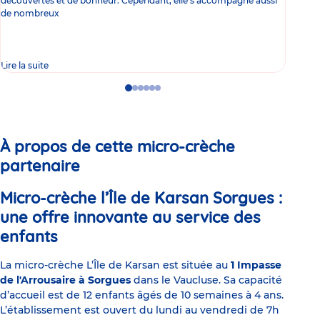
découvertes et de bonheur. Cependant, elle s'accompagne aussi
l'es
de nombreux
gast
Lire la suite
Lire 
Go
Go
Go
Go
Go
Go
to
to
to
to
to
to
slide
slide
slide
slide
slide
slide
1
2
3
4
5
6
À propos de cette micro-crèche
partenaire
Micro-crèche l’Île de Karsan Sorgues :
une offre innovante au service des
enfants
La micro-crèche L’Île de Karsan est située au
1 Impasse
de l'Arrousaire à Sorgues
dans le Vaucluse. Sa capacité
d’accueil est de 12 enfants âgés de 10 semaines à 4 ans.
L’établissement est ouvert du lundi au vendredi de 7h