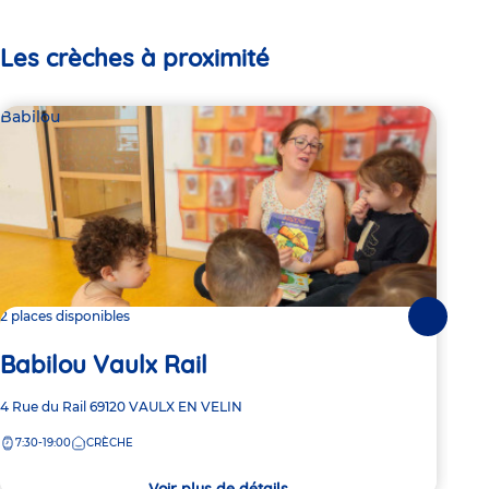
Les crèches à proximité
Babilou
Bab
2 places disponibles
1 pl
Suivante
Ba
Babilou Vaulx Rail
Adre
97 A
Adresse
4 Rue du Rail
69120
VAULX EN VELIN
de
10/1
de
la
7:30-19:00
CRÈCHE
la
7:
crèc
crèche