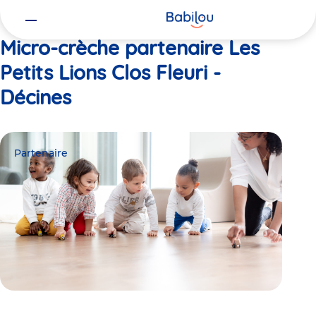
Vous
Accueil
Les Petits Lions Clos Fleuri - Décines
êtes
ici
Micro-crèche partenaire Les
Petits Lions Clos Fleuri -
Décines
Partenaire