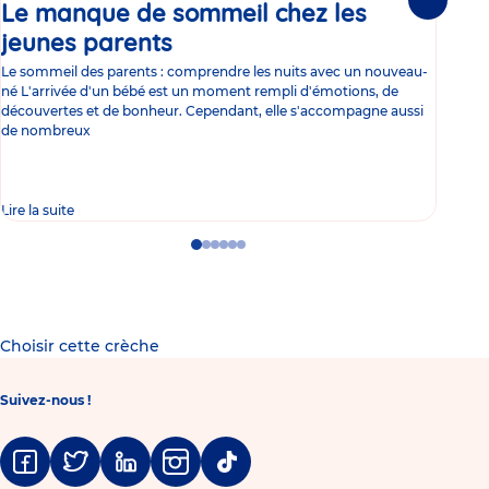
Le manque de sommeil chez les
Gr
Suivante
jeunes parents
Article
co
Le sommeil des parents : comprendre les nuits avec un nouveau-
Les 
né L'arrivée d'un bébé est un moment rempli d'émotions, de
les 
découvertes et de bonheur. Cependant, elle s'accompagne aussi
l'es
de nombreux
gast
Lire la suite
Lire 
Go
Go
Go
Go
Go
Go
to
to
to
to
to
to
slide
slide
slide
slide
slide
slide
1
2
3
4
5
6
Choisir cette crèche
Suivez-nous !
Facebook
Twitter
Linkedin
Instagram
Tiktok