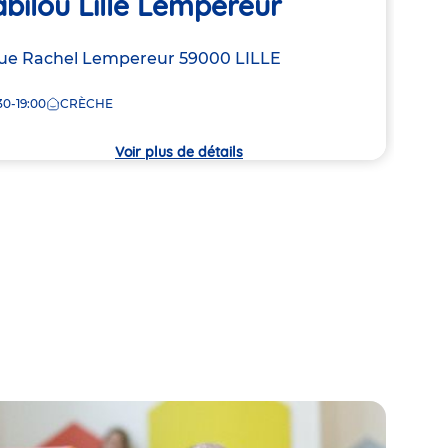
bilou Lille Lempereur
Bab
resse
ue Rachel Lempereur
59000
LILLE
Adre
323 
de
30-19:00
CRÈCHE
7:30
la
che
crèc
Voir plus de détails