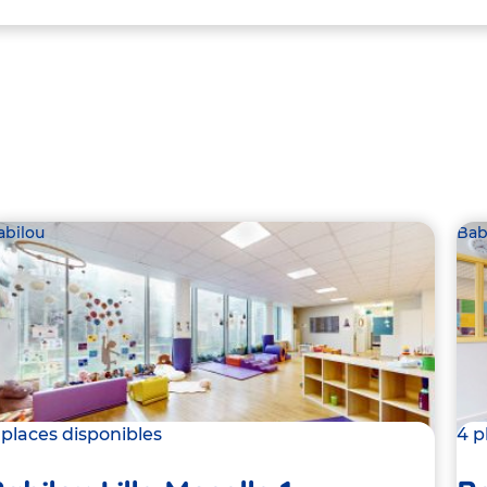
abilou
Bab
 places disponibles
4 p