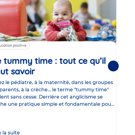
ucation positive
Alim
 tummy time : tout ce qu’il
Cha
Suivantes
ut savoir
Article
mé
con
z le pédiatre, à la maternité, dans les groupes
parents, à la crèche… le terme "tummy time"
Le la
ient sans cesse. Derrière cet anglicisme se
d’ut
he une pratique simple et fondamentale pour
temp
rapi
crée
e la suite
Lire 