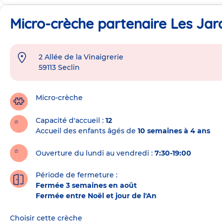
Micro-crèche partenaire Les Jard
2 Allée de la Vinaigrerie
Adresse
59113
Seclin
de
la
crèche
Micro-crèche
Capacité d'accueil
12
Accueil des enfants âgés de
10 semaines à 4 ans
Ouverture du lundi au vendredi :
7:30-19:00
Période de fermeture :
Fermée 3 semaines en août
Fermée entre Noël et jour de l'An
Choisir cette crèche