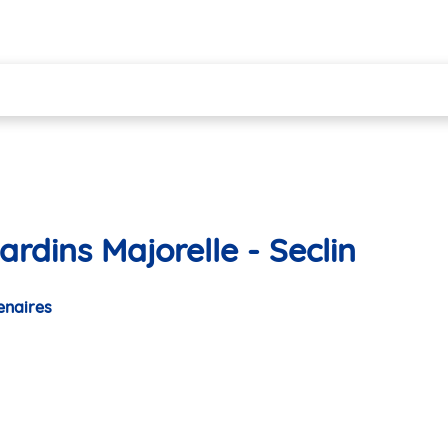
rdins Majorelle - Seclin
enaires