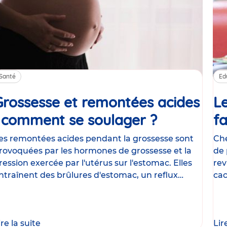
Santé
Ed
Grossesse et remontées acides
Le
: comment se soulager ?
Article
fa
es remontées acides pendant la grossesse sont
Che
rovoquées par les hormones de grossesse et la
de 
ression exercée par l'utérus sur l'estomac. Elles
rev
ntraînent des brûlures d'estomac, un reflux
cac
astrique
le
ire la suite
Lir