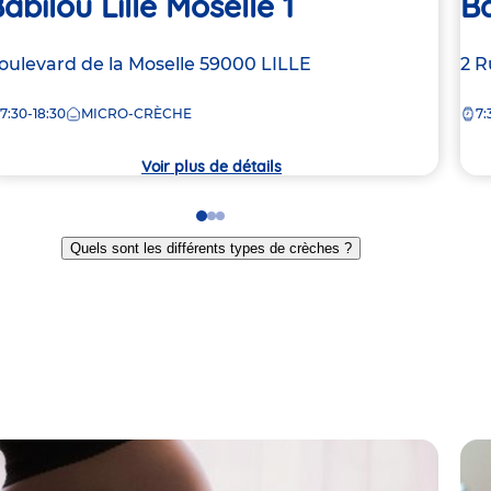
abilou Lille Moselle 1
Ba
dresse
oulevard de la Moselle
59000
LILLE
Ad
2 R
e
de
7:30-18:30
MICRO-CRÈCHE
7:
la
rèche
crè
Voir plus de détails
Go
Go
Go
to
to
to
Quels sont les différents types de crèches ?
slide
slide
slide
1
2
3