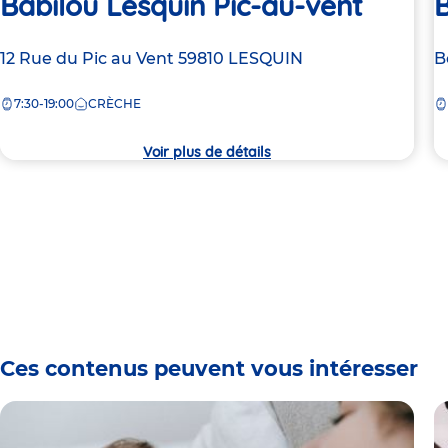
Babilou Lesquin Pic-au-vent
B
Adresse
12 Rue du Pic au Vent
59810
LESQUIN
A
B
de
d
7:30-19:00
CRÈCHE
la
la
crèche
c
Voir plus de détails
Ces contenus peuvent vous intéresser