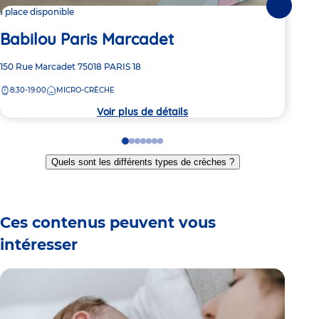
Suivante
1 place disponible
Dern
Babilou Paris Marcadet
Ba
Adresse
150 Rue Marcadet
75018
PARIS 18
Adre
7 Ru
de
de
8:30-19:00
MICRO-CRÈCHE
8:
la
la
crèche
crèc
Voir plus de détails
Go
Go
Go
Go
Go
Go
Go
to
to
to
to
to
to
to
Quels sont les différents types de crèches ?
slide
slide
slide
slide
slide
slide
slide
1
2
3
4
5
6
7
Ces contenus peuvent vous
intéresser