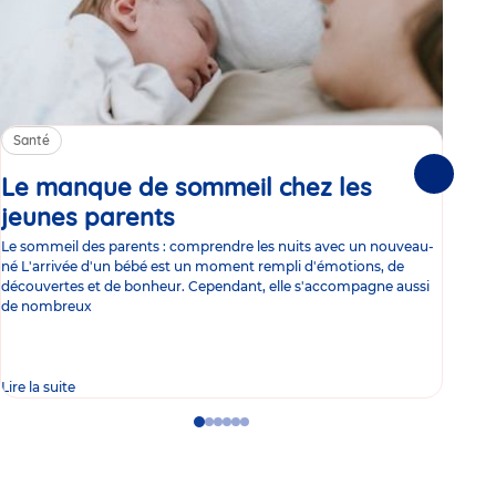
Santé
Sa
Le manque de sommeil chez les
Gr
Suivante
jeunes parents
Article
co
Le sommeil des parents : comprendre les nuits avec un nouveau-
Les 
né L'arrivée d'un bébé est un moment rempli d'émotions, de
les 
découvertes et de bonheur. Cependant, elle s'accompagne aussi
l'es
de nombreux
gast
Lire la suite
Lire 
Go
Go
Go
Go
Go
Go
to
to
to
to
to
to
slide
slide
slide
slide
slide
slide
1
2
3
4
5
6