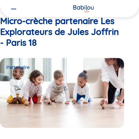
Vous
Accueil
Les Explorateurs de Jules Joffrin - Paris 18
êtes
ici
Micro-crèche partenaire Les
Explorateurs de Jules Joffrin
- Paris 18
Partenaire