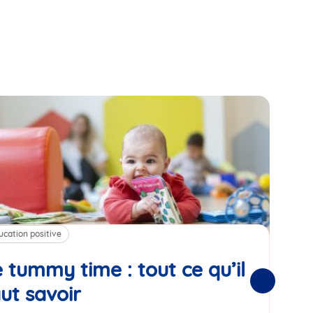
ucation positive
Alim
 tummy time : tout ce qu’il
Cha
Suivantes
ut savoir
Article
mé