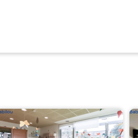
abilou
Bab