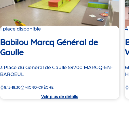
1 place disponible
4
Babilou Marcq Général de
Gaulle
Adresse
3 Place du Général de Gaulle
59700
MARCQ-EN-
A
6
de
BAROEUL
d
H
la
la
8:15-18:30
MICRO-CRÈCHE
crèche
c
Voir plus de détails