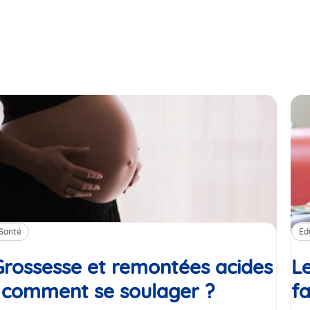
Santé
Ed
Grossesse et remontées acides
Le
: comment se soulager ?
Article
fa