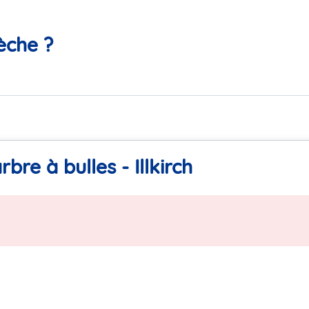
èche ?
bre à bulles - Illkirch