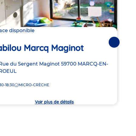
lace disponible
Derni
Suivantes
abilou Marcq Maginot
Ba
resse
Rue du Sergent Maginot
59700
MARCQ-EN-
Adre
25 bi
ROEUL
de
BAR
la
30-18:30
MICRO-CRÈCHE
8:15
che
crèc
Voir plus de détails