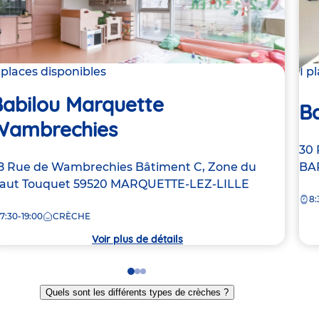
 places disponibles
1 p
Babilou Marquette
B
Wambrechies
Ad
30 
dresse
8 Rue de Wambrechies
Bâtiment C, Zone du
de
BA
e
aut Touquet
59520
MARQUETTE-LEZ-LILLE
la
8:
crè
7:30-19:00
CRÈCHE
rèche
Voir plus de détails
Go
Go
Go
to
to
to
Quels sont les différents types de crèches ?
slide
slide
slide
1
2
3