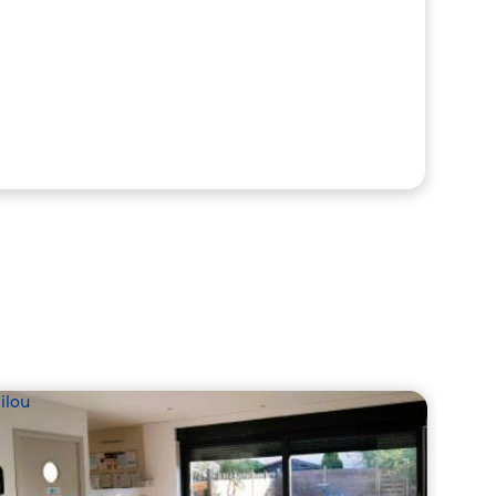
ilou
Babil