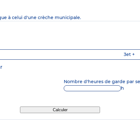
que à celui d'une crèche municipale.
3
et +
r
Nombre d'heures de garde par 
h
Calculer