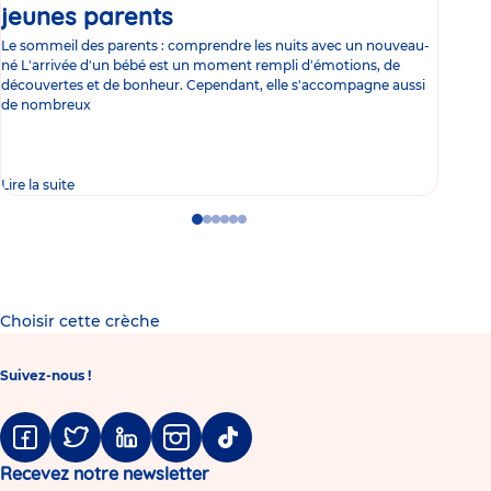
jeunes parents
Article
co
Le sommeil des parents : comprendre les nuits avec un nouveau-
Les 
né L'arrivée d'un bébé est un moment rempli d'émotions, de
les 
découvertes et de bonheur. Cependant, elle s'accompagne aussi
l'es
de nombreux
gast
Lire la suite
Lire 
Go
Go
Go
Go
Go
Go
to
to
to
to
to
to
slide
slide
slide
slide
slide
slide
1
2
3
4
5
6
Choisir cette crèche
Suivez-nous !
Facebook
Twitter
Linkedin
Instagram
Tiktok
Recevez notre newsletter