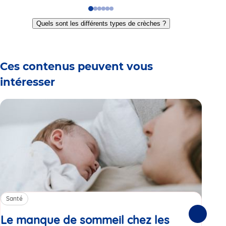
Go
Go
Go
Go
Go
Go
to
to
to
to
to
to
Quels sont les différents types de crèches ?
slide
slide
slide
slide
slide
slide
1
2
3
4
5
6
Ces contenus peuvent vous
intéresser
Santé
Sa
Le manque de sommeil chez les
Gr
Suivante