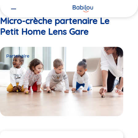
Vous
Accueil
Le Petit Home Lens Gare
êtes
ici
Micro-crèche partenaire Le
Petit Home Lens Gare
Partenaire