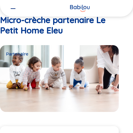
Vous
Accueil
Le Petit Home Eleu
êtes
ici
Micro-crèche partenaire Le
Petit Home Eleu
Partenaire