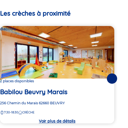
Les crèches à proximité
Babilou
Par
Le
Suivante
2 places disponibles
Babilou Beuvry Marais
Adre
86 R
de
Adresse
256 Chemin du Marais
62660
BEUVRY
7:
la
de
crèc
7:30-18:30
CRÈCHE
la
crèche
Voir plus de détails