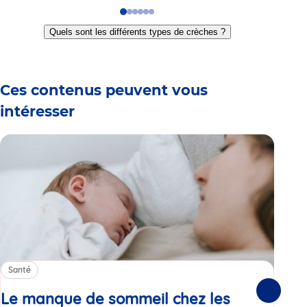
Go
Go
Go
Go
Go
Go
to
to
to
to
to
to
Quels sont les différents types de crèches ?
slide
slide
slide
slide
slide
slide
1
2
3
4
5
6
Ces contenus peuvent vous
intéresser
Santé
Sa
Le manque de sommeil chez les
Gr
Suivante