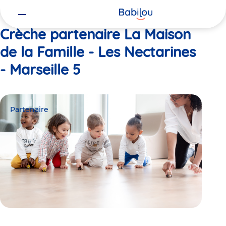
Vous
Accueil
La Maison de la Famille - Les Nectarines - Marseille 5
êtes
ici
Crèche partenaire La Maison
de la Famille - Les Nectarines
- Marseille 5
Partenaire