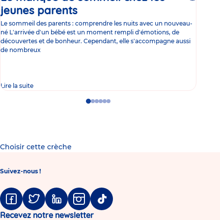
jeunes parents
Article
co
Le sommeil des parents : comprendre les nuits avec un nouveau-
Les 
né L'arrivée d'un bébé est un moment rempli d'émotions, de
les 
découvertes et de bonheur. Cependant, elle s'accompagne aussi
l'es
de nombreux
gast
Lire la suite
Lire 
Go
Go
Go
Go
Go
Go
to
to
to
to
to
to
slide
slide
slide
slide
slide
slide
1
2
3
4
5
6
Choisir cette crèche
Suivez-nous !
Facebook
Twitter
Linkedin
Instagram
Tiktok
Recevez notre newsletter