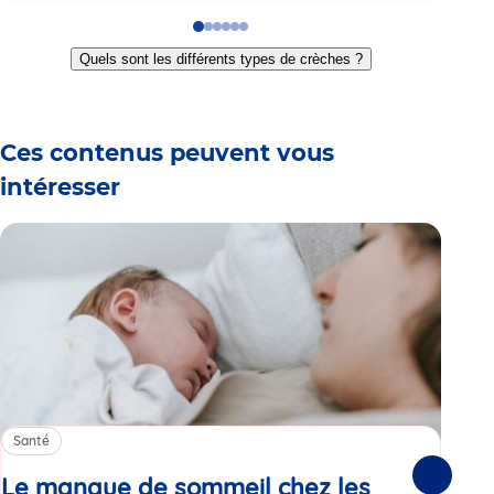
Go
Go
Go
Go
Go
Go
to
to
to
to
to
to
Quels sont les différents types de crèches ?
slide
slide
slide
slide
slide
slide
1
2
3
4
5
6
Ces contenus peuvent vous
intéresser
Santé
Sa
Le manque de sommeil chez les
Gr
Suivante