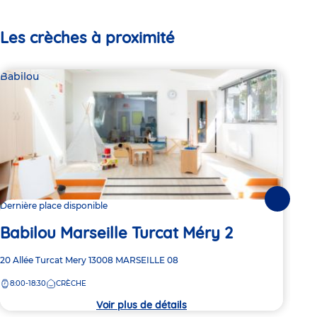
Les crèches à proximité
Babilou
Par
Le
Suivante
Dernière place disponible
Babilou Marseille Turcat Méry 2
Adre
26 I
de
Adresse
20 Allée Turcat Mery
13008
MARSEILLE 08
8:
la
de
crèc
8:00-18:30
CRÈCHE
la
crèche
Voir plus de détails