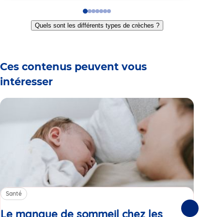
Go
Go
Go
Go
Go
Go
Go
to
to
to
to
to
to
to
Quels sont les différents types de crèches ?
slide
slide
slide
slide
slide
slide
slide
1
2
3
4
5
6
7
Ces contenus peuvent vous
intéresser
Santé
Sa
Le manque de sommeil chez les
Gr
Suivante