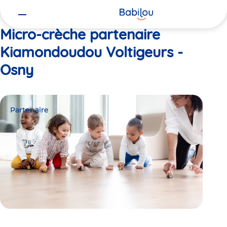
Vous
Accueil
Kiamondoudou Voltigeurs - Osny
êtes
ici
Micro-crèche partenaire
Kiamondoudou Voltigeurs -
Osny
Partenaire