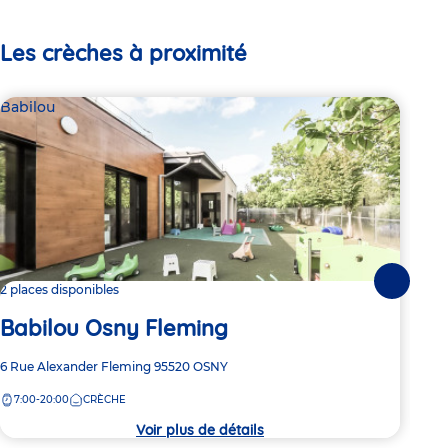
Les crèches à proximité
Babilou
Bab
Suivante
2 places disponibles
2 pl
Babilou Osny Fleming
Ba
Adresse
6 Rue Alexander Fleming
95520
OSNY
Adre
47 A
de
de
7:00-20:00
CRÈCHE
7:
la
la
crèche
crèc
Voir plus de détails