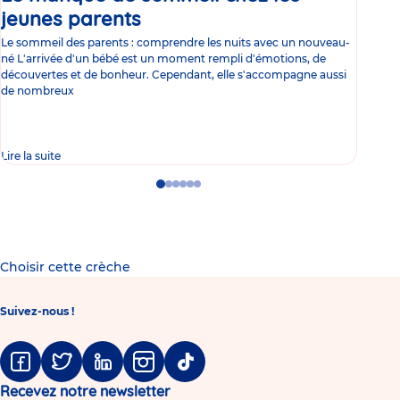
jeunes parents
Article
co
Le sommeil des parents : comprendre les nuits avec un nouveau-
Les 
né L'arrivée d'un bébé est un moment rempli d'émotions, de
les 
découvertes et de bonheur. Cependant, elle s'accompagne aussi
l'es
de nombreux
gast
Lire la suite
Lire 
Go
Go
Go
Go
Go
Go
to
to
to
to
to
to
slide
slide
slide
slide
slide
slide
1
2
3
4
5
6
Choisir cette crèche
Suivez-nous !
Facebook
Twitter
Linkedin
Instagram
Tiktok
Recevez notre newsletter