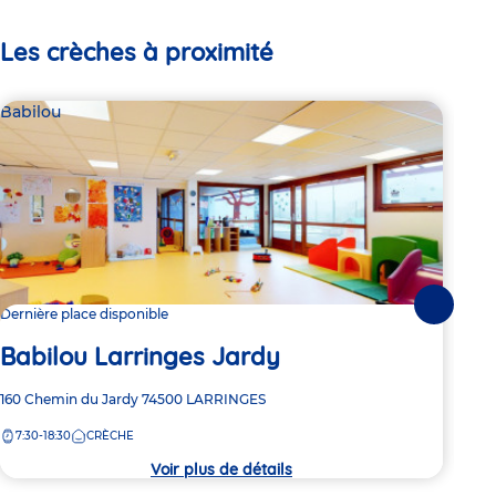
Les crèches à proximité
Babilou
Bab
Suivante
Dernière place disponible
Dern
Babilou Larringes Jardy
Ba
Adresse
160 Chemin du Jardy
74500
LARRINGES
Adre
16 b
de
de
7:30-18:30
CRÈCHE
7:
la
la
crèche
crèc
Voir plus de détails