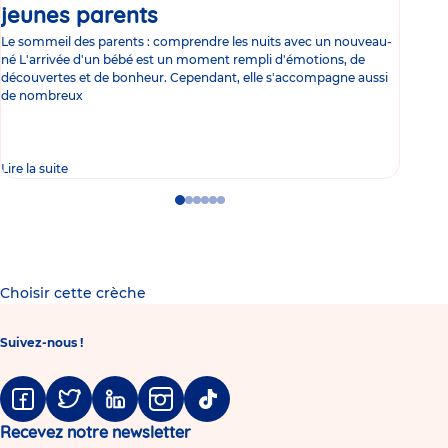
jeunes parents
Article
co
Le sommeil des parents : comprendre les nuits avec un nouveau-
Les 
né L'arrivée d'un bébé est un moment rempli d'émotions, de
les 
découvertes et de bonheur. Cependant, elle s'accompagne aussi
l'es
de nombreux
gast
Lire la suite
Lire 
Go
Go
Go
Go
Go
Go
to
to
to
to
to
to
slide
slide
slide
slide
slide
slide
1
2
3
4
5
6
Choisir cette crèche
Suivez-nous !
Facebook
Twitter
Linkedin
Instagram
Tiktok
Recevez notre newsletter