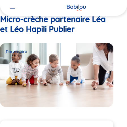
Vous
Accueil
Léa et Léo Hapili Publier
êtes
ici
Micro-crèche partenaire Léa
et Léo Hapili Publier
Partenaire