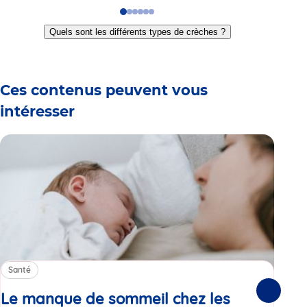
Go
Go
Go
Go
Go
Go
to
to
to
to
to
to
Quels sont les différents types de crèches ?
slide
slide
slide
slide
slide
slide
1
2
3
4
5
6
Ces contenus peuvent vous
intéresser
Santé
Sa
Le manque de sommeil chez les
Gr
Suivante