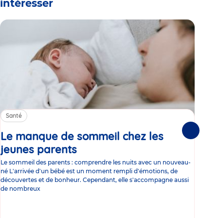
intéresser
Santé
Sa
Le manque de sommeil chez les
Gr
Suivante
jeunes parents
Article
co
Le sommeil des parents : comprendre les nuits avec un nouveau-
Les 
né L'arrivée d'un bébé est un moment rempli d'émotions, de
les 
découvertes et de bonheur. Cependant, elle s'accompagne aussi
l'es
de nombreux
gast