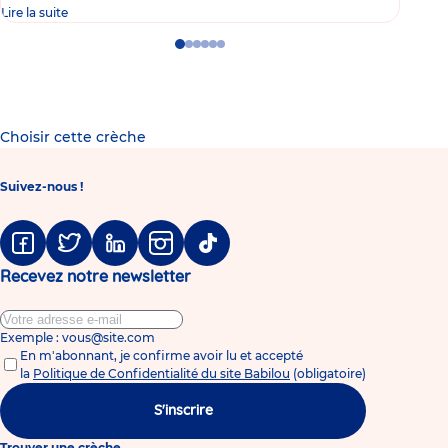
Lire la suite
Lire 
Go
Go
Go
Go
Go
Go
to
to
to
to
to
to
slide
slide
slide
slide
slide
slide
1
2
3
4
5
6
Choisir cette crèche
Suivez-nous !
Facebook
Twitter
Linkedin
Instagram
Tiktok
Recevez notre newsletter
Exemple : vous@site.com
En m'abonnant, je confirme avoir lu et accepté
la
Politique de Confidentialité du site Babilou
(obligatoire)
S'inscrire
Trouver une crèche