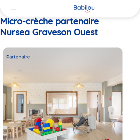
Vous
Accueil
Nursea Graveson Ouest
êtes
ici
Micro-crèche partenaire
Nursea Graveson Ouest
Partenaire