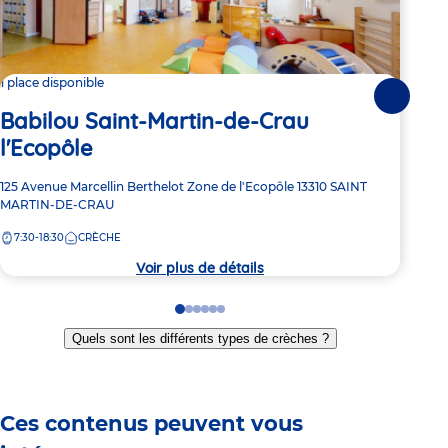
Nu
1 place disponible
Suivante
Babilou Saint-Martin-de-Crau
Adre
5 Ru
l'Ecopôle
de
7:
la
crèc
Adresse
125 Avenue Marcellin Berthelot
Zone de l'Ecopôle
13310
SAINT
de
MARTIN-DE-CRAU
la
7:30-18:30
CRÈCHE
crèche
Voir plus de détails
Go
Go
Go
Go
Go
Go
to
to
to
to
to
to
Quels sont les différents types de crèches ?
slide
slide
slide
slide
slide
slide
1
2
3
4
5
6
Ces contenus peuvent vous