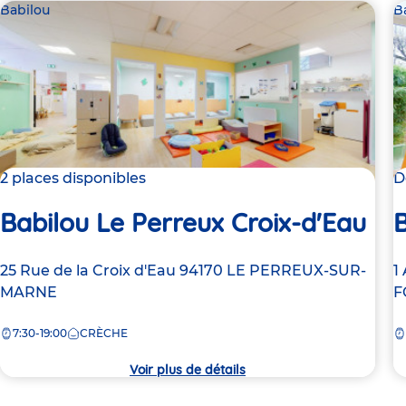
Babilou
B
2 places disponibles
D
Babilou Le Perreux Croix-d'Eau
Adresse
25 Rue de la Croix d'Eau
94170
LE PERREUX-SUR-
A
1
de
MARNE
d
F
la
la
7:30-19:00
CRÈCHE
crèche
c
Voir plus de détails