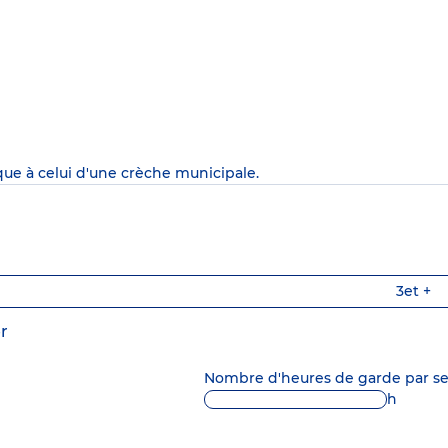
que à celui d'une crèche municipale.
3
et +
r
Nombre d'heures de garde par 
h