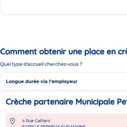
Comment obtenir une place en cr
Quel type d'accueil cherchez-vous ?
Longue durée via l'employeur
Crèche partenaire Municipale Pe
4 Rue Gallieni
Adresse
94170
LE PERREUX SUR MARNE