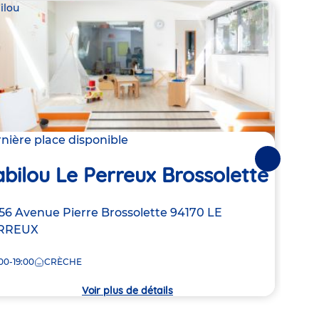
ilou
Babil
nière place disponible
2 pla
Suivantes
bilou Le Perreux Brossolette
Bab
resse
56 Avenue Pierre Brossolette
94170
LE
Adre
45 Ru
RREUX
de
7:30
la
00-19:00
CRÈCHE
che
crèc
Voir plus de détails