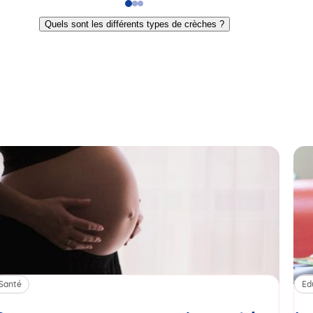
Go
Go
Go
to
to
to
Quels sont les différents types de crèches ?
slide
slide
slide
1
2
3
Santé
Ed