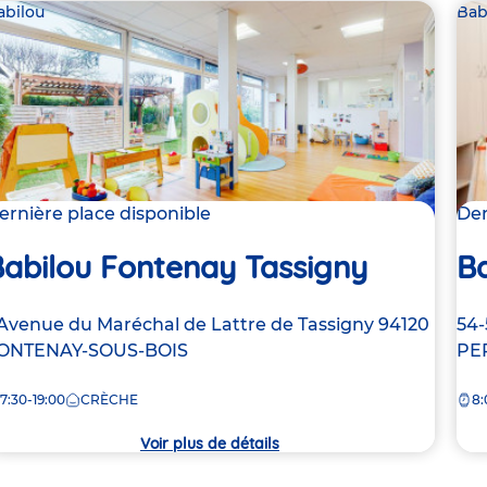
abilou
Bab
ernière place disponible
Der
Babilou Fontenay Tassigny
Ba
dresse
 Avenue du Maréchal de Lattre de Tassigny
94120
Ad
54-
e
ONTENAY-SOUS-BOIS
de
PE
la
7:30-19:00
CRÈCHE
8:
rèche
crè
Voir plus de détails