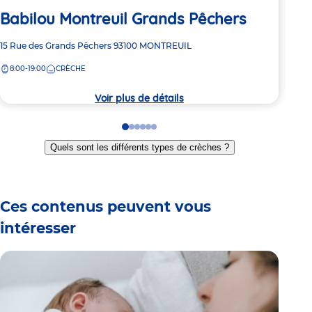
Babilou Montreuil Grands Pêchers
Ba
Adresse
15 Rue des Grands Pêchers
93100
MONTREUIL
Adre
5 Pl
de
de
8:00-19:00
CRÈCHE
8:
la
la
crèche
crèc
Voir plus de détails
Go
Go
Go
Go
Go
Go
to
to
to
to
to
to
Quels sont les différents types de crèches ?
slide
slide
slide
slide
slide
slide
1
2
3
4
5
6
Ces contenus peuvent vous
intéresser