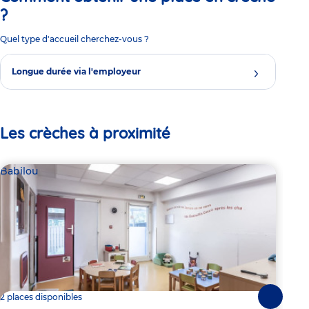
?
Quel type d'accueil cherchez-vous ?
Longue durée via l'employeur
Les crèches à proximité
Babilou
Bab
2 places disponibles
Dern
Suivante