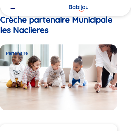
Vous
Accueil
Municipale les Naclieres
êtes
ici
Crèche partenaire Municipale
les Naclieres
Partenaire