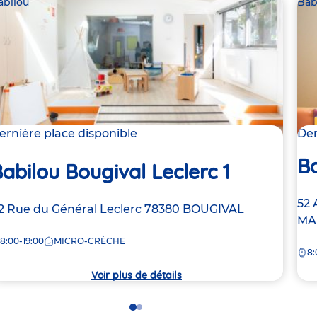
abilou
Bab
ernière place disponible
Der
Ba
abilou Bougival Leclerc 1
Ad
52 
dresse
2 Rue du Général Leclerc
78380
BOUGIVAL
de
MA
e
la
8:00-19:00
MICRO-CRÈCHE
8:
crè
rèche
Voir plus de détails
Go
Go