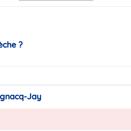
èche ?
ognacq-Jay