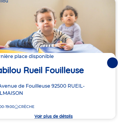
ilou
Babil
nière place disponible
Derni
Suivantes
bilou Rueil Fouilleuse
Ba
resse
Avenue de Fouilleuse
92500
RUEIL-
Adre
45-5
LMAISON
de
MAL
la
00-19:00
CRÈCHE
8:00
che
crèc
Voir plus de détails