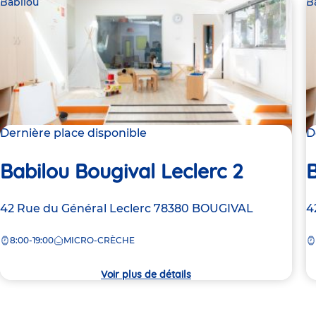
Babilou
B
Dernière place disponible
D
Babilou Bougival Leclerc 2
B
Adresse
42 Rue du Général Leclerc
78380
BOUGIVAL
A
4
de
d
8:00-19:00
MICRO-CRÈCHE
la
la
crèche
c
Voir plus de détails