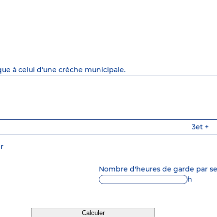
que à celui d'une crèche municipale.
3
et +
r
Nombre d'heures de garde par 
h
Calculer