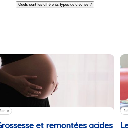
to
to
Quels sont les différents types de crèches ?
slide
slide
1
2
Santé
Ed
Grossesse et remontées acides
Le