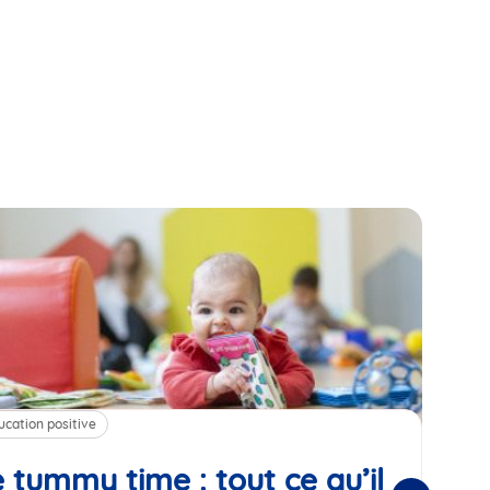
ucation positive
Alim
 tummy time : tout ce qu’il
Cha