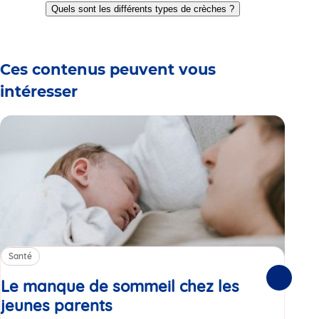
to
to
to
to
to
to
Quels sont les différents types de crèches ?
slide
slide
slide
slide
slide
slide
1
2
3
4
5
6
Ces contenus peuvent vous
intéresser
Santé
Sa
Le manque de sommeil chez les
Gr
Suivante
jeunes parents
Article
co