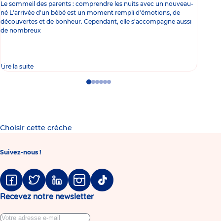
Le sommeil des parents : comprendre les nuits avec un nouveau-
Les 
né L'arrivée d'un bébé est un moment rempli d'émotions, de
les 
découvertes et de bonheur. Cependant, elle s'accompagne aussi
l'es
de nombreux
gast
Lire la suite
Lire 
Go
Go
Go
Go
Go
Go
to
to
to
to
to
to
slide
slide
slide
slide
slide
slide
1
2
3
4
5
6
Choisir cette crèche
Suivez-nous !
Facebook
Twitter
Linkedin
Instagram
Tiktok
Recevez notre newsletter