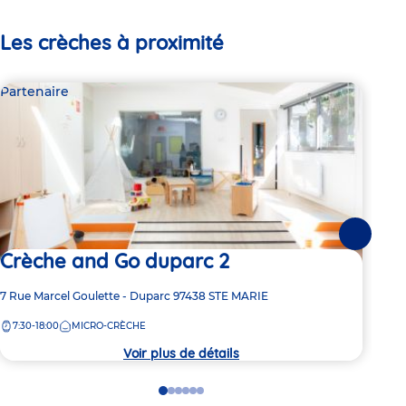
Les crèches à proximité
Partenaire
Par
Suivante
Crèche and Go duparc 2
Cr
Adresse
7 Rue Marcel Goulette - Duparc
97438
STE MARIE
Adre
6 Ru
de
de
7:30-18:00
MICRO-CRÈCHE
7:
la
la
crèche
crèc
Voir plus de détails
Go
Go
Go
Go
Go
Go