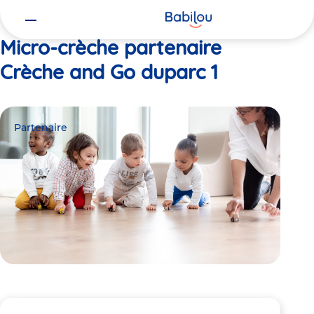
Vous
Accueil
Crèche and Go duparc 1
êtes
ici
Micro-crèche partenaire
Crèche and Go duparc 1
Partenaire