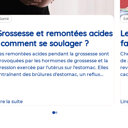
Santé
Ed
Grossesse et remontées acides
Le
: comment se soulager ?
Article
fa
es remontées acides pendant la grossesse sont
Che
rovoquées par les hormones de grossesse et la
de 
ression exercée par l'utérus sur l'estomac. Elles
rev
ntraînent des brûlures d'estomac, un reflux
cac
astrique
le
ire la suite
Lir
Go
Go
to
to
slide
slide
1
2