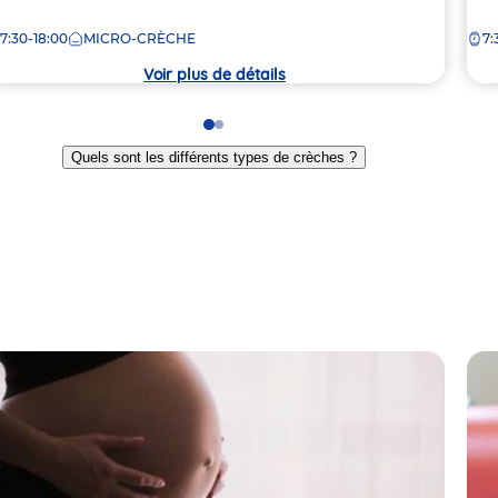
e
de
7:30-18:00
MICRO-CRÈCHE
7:
la
rèche
crè
Voir plus de détails
Go
Go
to
to
Quels sont les différents types de crèches ?
slide
slide
1
2