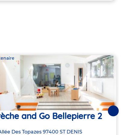
tenaire
Parte
èche and Go Bellepierre 2
Crè
Suivantes
resse
Allée Des Topazes
97400
ST DENIS
Adre
53 Al