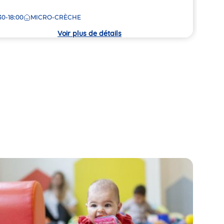
de
30-18:00
MICRO-CRÈCHE
7:30
la
che
crèc
Voir plus de détails