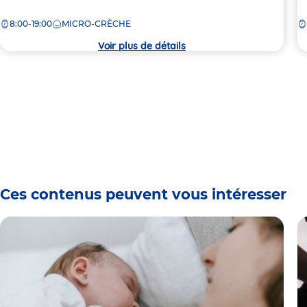
de
d
8:00-19:00
MICRO-CRÈCHE
la
la
crèche
c
Voir plus de détails
Ces contenus peuvent vous intéresser