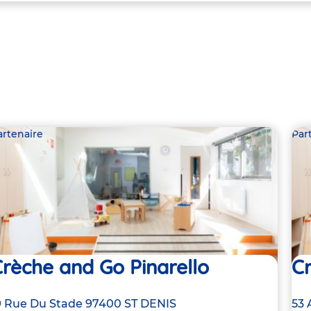
artenaire
Par
rèche and Go Pinarello
Cr
dresse
9 Rue Du Stade
97400
ST DENIS
Ad
53 