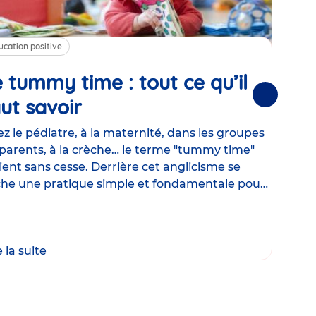
ucation positive
Alim
 tummy time : tout ce qu’il
Cha
Suivantes
ut savoir
Article
mé
con
z le pédiatre, à la maternité, dans les groupes
parents, à la crèche… le terme "tummy time"
Le la
ient sans cesse. Derrière cet anglicisme se
d’ut
he une pratique simple et fondamentale pour
temp
rapi
crée
e la suite
Lire 