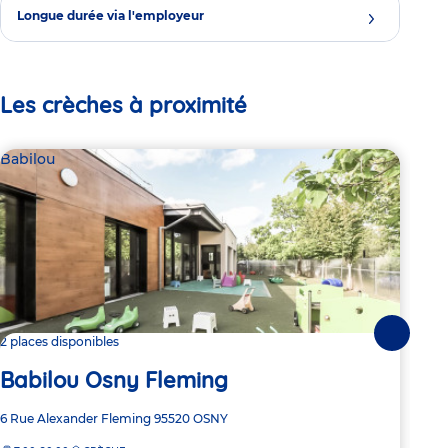
Longue durée via l'employeur
Les crèches à proximité
Babilou
Bab
Suivante
2 places disponibles
2 pl
Babilou Osny Fleming
Ba
Adresse
6 Rue Alexander Fleming
95520
OSNY
Adre
21-2
de
de