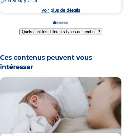
7:00-20:00
CRÈCHE
7:
la
la
crèche
crèc
Voir plus de détails
Go
Go
Go
Go
Go
Go
to
to
to
to
to
to
Quels sont les différents types de crèches ?
slide
slide
slide
slide
slide
slide
1
2
3
4
5
6
Ces contenus peuvent vous
intéresser