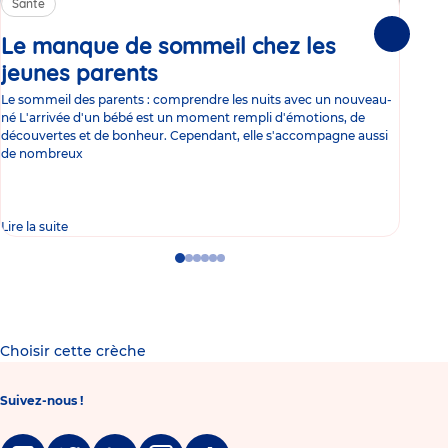
Santé
Sa
Le manque de sommeil chez les
Gr
Suivante
jeunes parents
Article
co
Le sommeil des parents : comprendre les nuits avec un nouveau-
Les 
né L'arrivée d'un bébé est un moment rempli d'émotions, de
les 
découvertes et de bonheur. Cependant, elle s'accompagne aussi
l'es
de nombreux
gast
Lire la suite
Lire 
Go
Go
Go
Go
Go
Go
to
to
to
to
to
to
slide
slide
slide
slide
slide
slide
1
2
3
4
5
6
Choisir cette crèche
Suivez-nous !