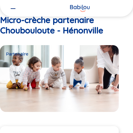
Vous
Accueil
Choubouloute - Hénonville
êtes
ici
Micro-crèche partenaire
Choubouloute - Hénonville
Partenaire