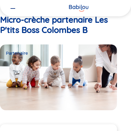
Vous
Accueil
Les P'tits Boss Colombes B
êtes
ici
Micro-crèche partenaire Les
P'tits Boss Colombes B
Partenaire