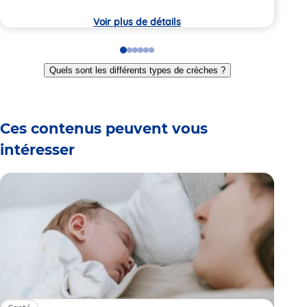
7:
crèche
la
crèc
Voir plus de détails
Go
Go
Go
Go
Go
Go
to
to
to
to
to
to
Quels sont les différents types de crèches ?
slide
slide
slide
slide
slide
slide
1
2
3
4
5
6
Ces contenus peuvent vous
intéresser