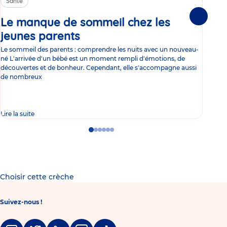
Santé
Sa
Le manque de sommeil chez les
Gr
Suivante
jeunes parents
Article
co
Le sommeil des parents : comprendre les nuits avec un nouveau-
Les 
né L'arrivée d'un bébé est un moment rempli d'émotions, de
les 
découvertes et de bonheur. Cependant, elle s'accompagne aussi
l'es
de nombreux
gast
Lire la suite
Lire 
Go
Go
Go
Go
Go
Go
to
to
to
to
to
to
slide
slide
slide
slide
slide
slide
1
2
3
4
5
6
Choisir cette crèche
Suivez-nous !