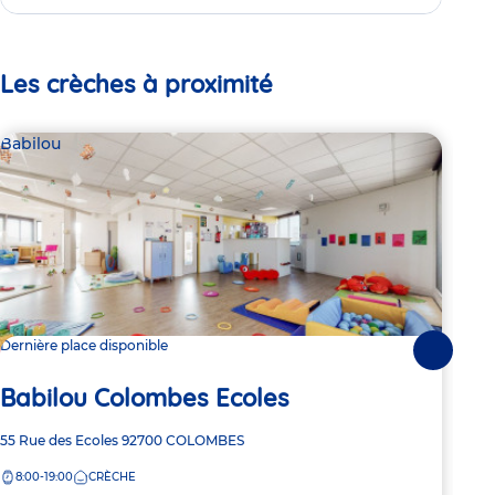
Les crèches à proximité
Babilou
Bab
Dernière place disponible
Dern
Suivante
Ba
Babilou Colombes Ecoles
Ch
Adresse
55 Rue des Ecoles
92700
COLOMBES
de
Adre
50 R
8:00-19:00
CRÈCHE
la
de