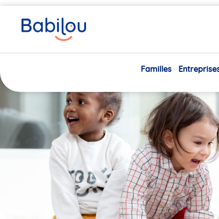
Vous
Accueil
Bébéclic - Gieres
êtes
ici
Partenaire
Familles
Entreprise