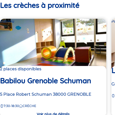
Les crèches à proximité
Babilou
P
2 places disponibles
Babilou Grenoble Schuman
A
G
d
Adresse
5 Place Robert Schuman
38000
GRENOBLE
la
de
c
7:30-18:30
CRÈCHE
la
crèche
Voir plus de détails