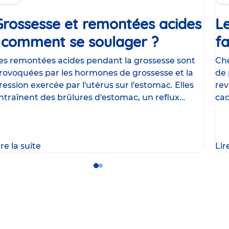
Grossesse et remontées acides
Le
: comment se soulager ?
Article
fa
es remontées acides pendant la grossesse sont
Che
rovoquées par les hormones de grossesse et la
de 
ression exercée par l'utérus sur l'estomac. Elles
rev
ntraînent des brûlures d'estomac, un reflux
cac
astrique
le
ire la suite
Lir
Go
Go
to
to
slide
slide
1
2