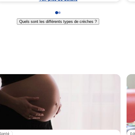
Go
Go
to
to
Quels sont les différents types de crèches ?
slide
slide
1
2
Santé
Ed