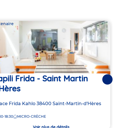
tenaire
Parte
pili Frida - Saint Martin
Les
Suivantes
'Hères
Adre
5 Av
de
resse
lace Frida Kahlo
38400
Saint-Martin-d'Hères
8:00
la
crèc
30-18:30
MICRO-CRÈCHE
che
Voir plus de détails