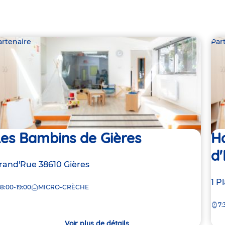
artenaire
Par
Les Bambins de Gières
Ha
d
dresse
rand'Rue
38610
Gières
e
Ad
1 P
8:00-19:00
MICRO-CRÈCHE
de
rèche
7:
la
crè
Voir plus de détails