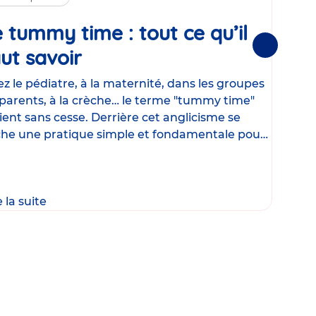
 tummy time : tout ce qu’il
Cha
Suivantes
ut savoir
Article
mé
con
z le pédiatre, à la maternité, dans les groupes
parents, à la crèche… le terme "tummy time"
Le la
ient sans cesse. Derrière cet anglicisme se
d’ut
he une pratique simple et fondamentale pour
temp
rapi
crée
e la suite
Lire 