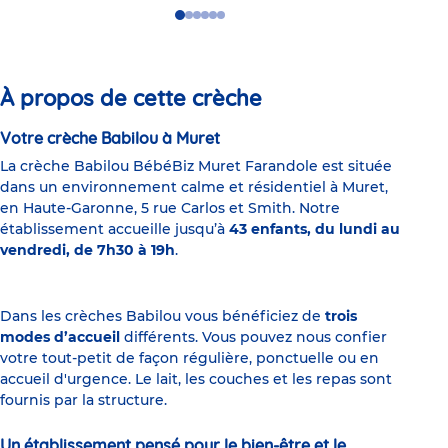
Go
Go
Go
Go
Go
Go
to
to
to
to
to
to
slide
slide
slide
slide
slide
slide
1
2
3
4
5
6
À propos de cette crèche
Votre crèche Babilou à Muret
La crèche Babilou BébéBiz Muret Farandole est située
dans un environnement calme et résidentiel à Muret,
en Haute-Garonne, 5 rue Carlos et Smith. Notre
établissement accueille jusqu’à
43 enfants, du lundi au
vendredi, de 7h30 à 19h
.
Dans les crèches Babilou vous bénéficiez de
trois
modes d’accueil
différents. Vous pouvez nous confier
votre tout-petit de façon régulière, ponctuelle ou en
accueil d'urgence. Le lait, les couches et les repas sont
fournis par la structure.
Un établissement pensé pour le bien-être et le