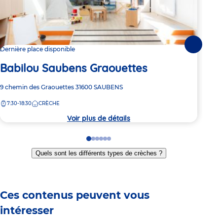
Suivante
Dernière place disponible
2 pl
Babilou Saubens Graouettes
Ba
Adresse
9 chemin des Graouettes
31600
SAUBENS
Adre
116 
de
de
7:30-18:30
CRÈCHE
6:
la
la
crèche
crèc
Voir plus de détails
Go
Go
Go
Go
Go
Go
to
to
to
to
to
to
Quels sont les différents types de crèches ?
slide
slide
slide
slide
slide
slide
1
2
3
4
5
6
Ces contenus peuvent vous
intéresser