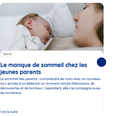
Santé
Sa
Le manque de sommeil chez les
Gr
Suivante
jeunes parents
Article
co
Le sommeil des parents : comprendre les nuits avec un nouveau-
Les 
né L'arrivée d'un bébé est un moment rempli d'émotions, de
les 
découvertes et de bonheur. Cependant, elle s'accompagne aussi
l'es
de nombreux
gast
Lire la suite
Lire 