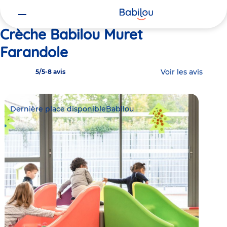
Vous
Accueil
Babilou Muret Farandole
êtes
ici
Crèche Babilou Muret
Farandole
Voir les avis
5/5
-
8 avis
Dernière place disponible
Babilou