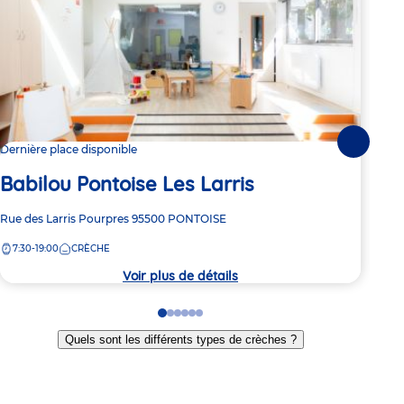
Suivante
Dernière place disponible
2 pl
Babilou Pontoise Les Larris
Ba
Adresse
Rue des Larris Pourpres
95500
PONTOISE
Adre
61 a
de
de
7:30-19:00
CRÈCHE
8:
la
la
crèche
crèc
Voir plus de détails
Go
Go
Go
Go
Go
Go
to
to
to
to
to
to
Quels sont les différents types de crèches ?
slide
slide
slide
slide
slide
slide
1
2
3
4
5
6