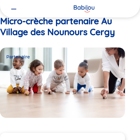
Vous
Accueil
Au Village des Nounours Cergy
êtes
ici
Micro-crèche partenaire Au
Village des Nounours Cergy
Partenaire