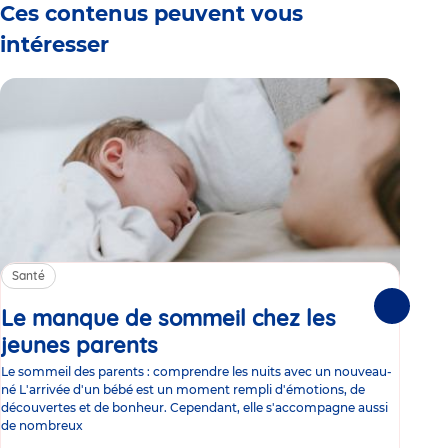
Ces contenus peuvent vous
intéresser
Santé
Sa
Le manque de sommeil chez les
Gr
Suivante
jeunes parents
Article
co
Le sommeil des parents : comprendre les nuits avec un nouveau-
Les 
né L'arrivée d'un bébé est un moment rempli d'émotions, de
les 
découvertes et de bonheur. Cependant, elle s'accompagne aussi
l'es
de nombreux
gast