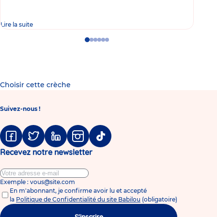
Lire la suite
Lire 
Go
Go
Go
Go
Go
Go
to
to
to
to
to
to
slide
slide
slide
slide
slide
slide
1
2
3
4
5
6
Choisir cette crèche
Suivez-nous !
Facebook
Twitter
Linkedin
Instagram
Tiktok
Recevez notre newsletter
Exemple : vous@site.com
En m'abonnant, je confirme avoir lu et accepté
la
Politique de Confidentialité du site Babilou
(obligatoire)