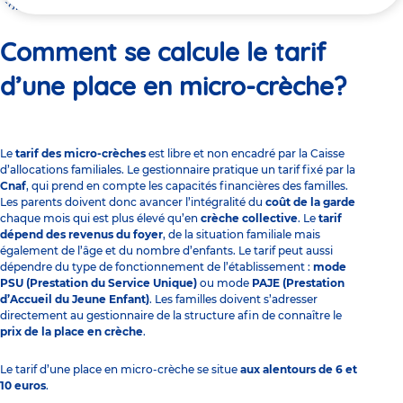
ici
Comment se calcule le tarif d’une place en micro-crèche?
Comment se calcule le tarif
d’une place en micro-crèche?
Le
tarif des
micro-crèches
est libre et non encadré par la Caisse
d’allocations familiales. Le gestionnaire pratique un tarif fixé par la
Cnaf
, qui prend en compte les capacités financières des familles.
Les parents doivent donc avancer l’intégralité du
coût de la garde
chaque mois qui est plus élevé qu’en
crèche collective
. Le
tarif
dépend des revenus du foyer
, de la situation familiale mais
également de l’âge et du nombre d’enfants. Le tarif peut aussi
dépendre du type de fonctionnement de l’établissement :
mode
PSU (Prestation du Service Unique)
ou mode
PAJE (Prestation
d’Accueil du Jeune Enfant)
. Les familles doivent s’adresser
directement au gestionnaire de la structure afin de connaître
le
prix de la place en crèche
.
Le tarif d’une place en micro-crèche se situe
aux alentours de 6 et
10 euros
.